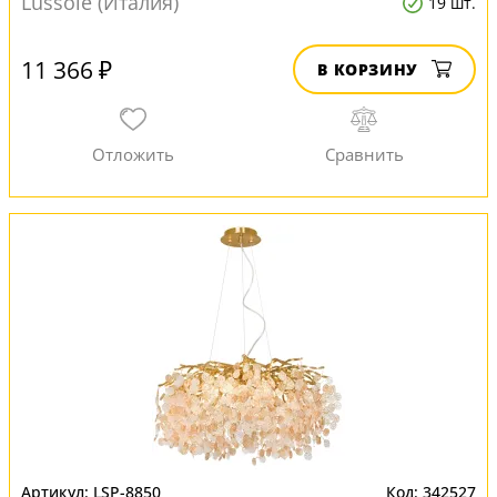
Lussole (Италия)
19 шт.
11 366 ₽
В КОРЗИНУ
LSP-8850
342527