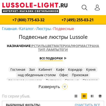
+7 (800) 775-63-32
+7 (495) 255-03-21
Главная
Каталог
Люстры
Подвесные
/
/
/
Подвесные люстры Lussole
НАЗНАЧЕНИЕ
IP
СТИЛЬ
ЦВЕТ
МАТЕРИАЛ
ФОРМА
СТРАНА
ТИП ЛАМПЫ
ТЕГИ
ВСЕ ПОДБОРКИ
Гостиная
Зал
Кабинет
Кафе
Коридор
Кухня
над обеденным столом
Офис
Прихожая
прихожая и коридор
Ресторан
Спальня
Столовая
Холл
Развернуть
ОЧИСТИТЬ ВСЕ
ВЫБРАННЫЕ ФИЛЬТРЫ: