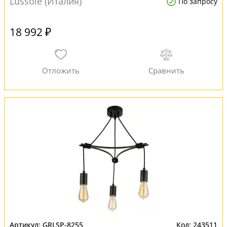
Lussole (Италия)
По запросу
18 992 ₽
GRLSP-8255
243511