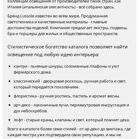
коллекций освещения от производителей таких стран, как
Италия (итальянская элегантность) - всё собрано здесь.
Бренд Lussole известен во всём мире. Продуманная
светотехника и качественные материалы - главные
достоинства изделий. Компания предлагает люстры, подвесы,
бра и торшеры для жилых и общественных пространств.
Стилистическое богатство каталога позволяет найти
освещение под любую идею интерьера:
кантри - льняные шнуры, соломенные плафоны и уют
фермерского дома.
классический - дворцовая роскошь, ручная работа и свет,
который передаётся поколениям.
флористика - ручная роспись, пастель и аромат весны.
арт-деко - лаконичные лучи, перламутровая инкрустация и
дух небоскрёбов.
лофт - старые краны, клапаны и свет, который помнит цеха.
Всего в каталоге более семи стилей - от ар-деко до винтажа, где
каждая люстра уже подтвердила свою репутацию, и мы не