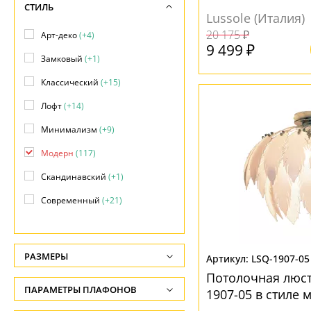
СТИЛЬ
Lussole (Италия)
20 175 ₽
Арт-деко
(+4)
9 499 ₽
Замковый
(+1)
Классический
(+15)
Лофт
(+14)
Минимализм
(+9)
Модерн
(117)
Скандинавский
(+1)
Современный
(+21)
Техно
(+4)
Флористика
(+4)
РАЗМЕРЫ
LSQ-1907-05
Хай-тек
(+4)
Потолочная люстр
Высота, см
ПАРАМЕТРЫ ПЛАФОНОВ
1907-05 в стиле 
-