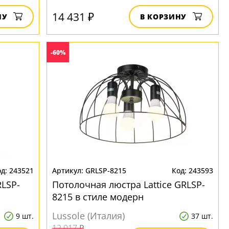
14 431 ₽
НУ
В КОРЗИНУ
-60%
243521
GRLSP-8215
243593
RLSP-
Потолочная люстра Lattice GRLSP-
8215 в стиле модерн
Lussole (Италия)
9 шт.
37 шт.
12 017 ₽