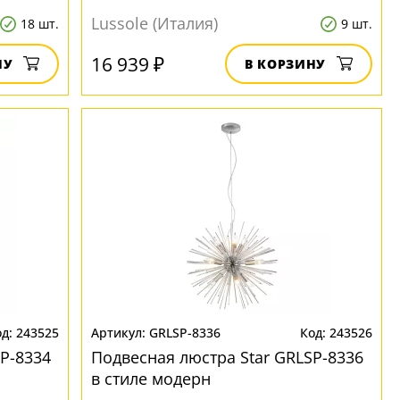
Lussole (Италия)
18 шт.
9 шт.
16 939 ₽
НУ
В КОРЗИНУ
243525
GRLSP-8336
243526
P-8334
Подвесная люстра Star GRLSP-8336
в стиле модерн