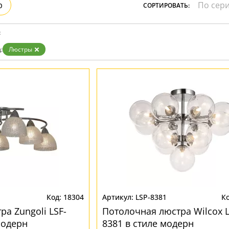
р
СОРТИРОВАТЬ:
:
:
Люстры
18304
LSP-8381
а Zungoli LSF-
Потолочная люстра Wilcox L
модерн
8381 в стиле модерн