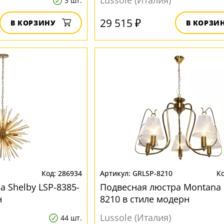
Lussole (Италия)
3 шт.
29 515 ₽
В КОРЗИНУ
В КОРЗИ
286934
GRLSP-8210
 Shelby LSP-8385-
Подвесная люстра Montana 
н
8210 в стиле модерн
Lussole (Италия)
44 шт.