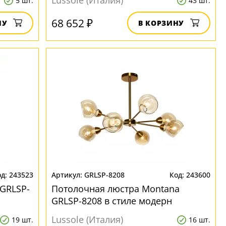
Lussole (Италия)
5 шт.
43 шт.
68 652 ₽
НУ
В КОРЗИНУ
243523
GRLSP-8208
243600
GRLSP-
Потолочная люстра Montana
GRLSP-8208 в стиле модерн
Lussole (Италия)
19 шт.
16 шт.