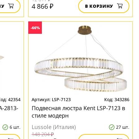
4 866 ₽
НУ
В КОРЗИНУ
-66%
42354
LSP-7123
343286
A-2813-
Подвесная люстра Kent LSP-7123 в
стиле модерн
Lussole (Италия)
6 шт.
27 шт.
148 204 ₽