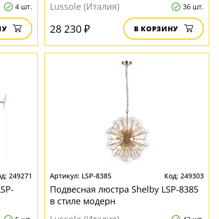
Lussole (Италия)
4 шт.
36 шт.
28 230 ₽
НУ
В КОРЗИНУ
249271
LSP-8385
249303
SP-
Подвесная люстра Shelby LSP-8385
в стиле модерн