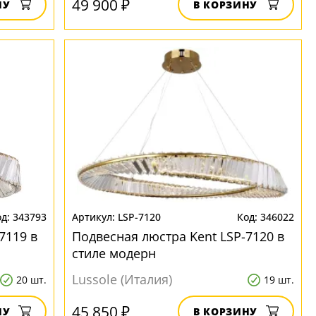
49 900 ₽
НУ
В КОРЗИНУ
343793
LSP-7120
346022
7119 в
Подвесная люстра Kent LSP-7120 в
стиле модерн
Lussole (Италия)
20 шт.
19 шт.
45 850 ₽
НУ
В КОРЗИНУ