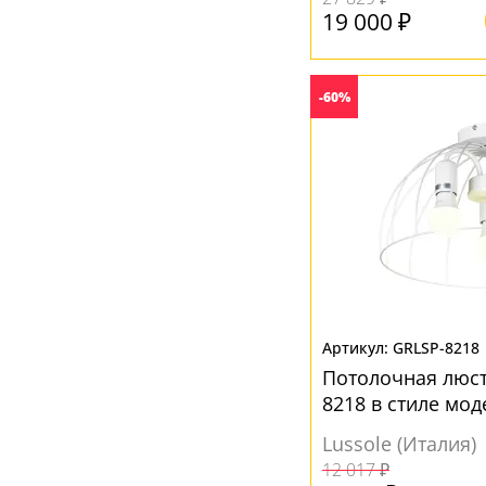
Черный
(5)
19 000 ₽
Янтарный
(6)
-60%
GRLSP-8218
Потолочная люстр
8218 в стиле мод
Lussole (Италия)
12 017 ₽