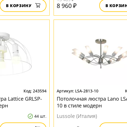
8 960 ₽
В КОРЗИНУ
В КОРЗИ
243594
LSA-2813-10
а Lattice GRLSP-
Потолочная люстра Lano LS
ерн
10 в стиле модерн
Lussole (Италия)
44 шт.