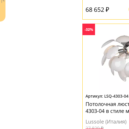
Ткань
(3)
68 652 ₽
Хрусталь
(2)
-32%
ЦВЕТ ПЛАФОНОВ
Бежевый
(1)
Белый
(32)
Бронза
(3)
Ваш регион:
Москва
Дымчатый
(3)
+7 (800) 775-63-32
- бесплатно по России
Желтый
(3)
+7 (495) 255-03-21
- бесплатная доставка
Матовый
(1)
LSQ-4303-04
Прозрачный
(46)
Потолочная люст
4303-04 в стиле 
Серый
(3)
Lussole (Италия)
Хром
(1)
27 829 ₽