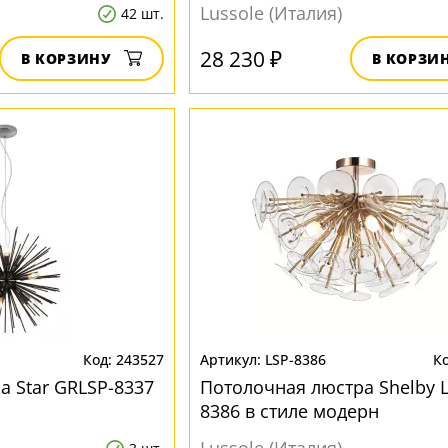
Lussole (Италия)
42 шт.
28 230 ₽
В КОРЗИНУ
В КОРЗИ
243527
LSP-8386
а Star GRLSP-8337
Потолочная люстра Shelby L
8386 в стиле модерн