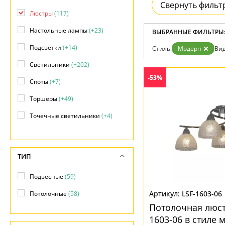
Возврат
Свернуть фильт
Современный
Отзывы
Люстры
(117)
Хай тек
Установка
Настольные лампы
(+23)
Дизайнерам
ВЫБРАННЫЕ ФИЛЬТРЫ
Бренды
Подсветки
(+14)
Стиль:
Модерн
Вид
Контакты
Светильники
(+202)
-53%
Споты
(+7)
Торшеры
(+49)
Точечные светильники
(+4)
Трековые системы
(+17)
ТИП
Подвесные
(59)
LSF-1603-06
Потолочные
(58)
Потолочная люстр
1603-06 в стиле 