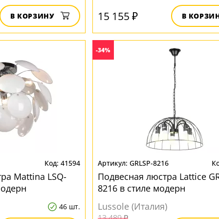
15 155 ₽
В КОРЗИНУ
В КОРЗИ
-34%
41594
GRLSP-8216
ра Mattina LSQ-
Подвесная люстра Lattice G
модерн
8216 в стиле модерн
Lussole (Италия)
46 шт.
13 489 ₽