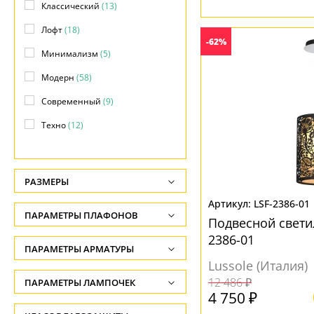
Классический
(13)
Лофт
(18)
-62%
Минимализм
(5)
Модерн
(58)
Современный
(9)
Техно
(12)
Флористика
(1)
Хай-тек
(9)
РАЗМЕРЫ
Японский
(7)
Высота, см
LSF-2386-01
ПАРАМЕТРЫ ПЛАФОНОВ
Подвесной светил
-
2386-01
ФОРМА ПЛАФОНА
ПАРАМЕТРЫ АРМАТУРЫ
Глубина, см
Lussole (Италия)
-
Абажур
(1)
ЦВЕТ АРМАТУРЫ
12 486 ₽
ПАРАМЕТРЫ ЛАМПОЧЕК
4 750 ₽
Ширина, см
Декоративный
(17)
Количество ламп
Белый
(10)