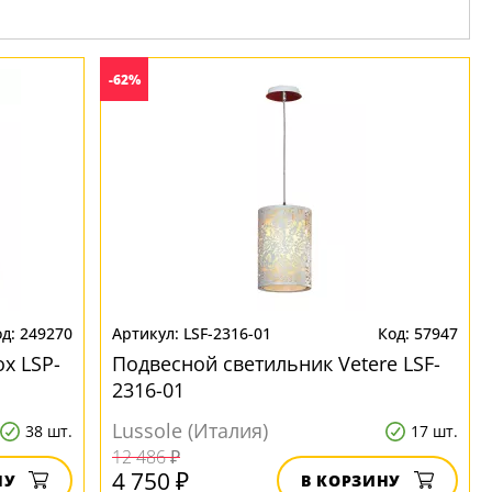
-62%
249270
LSF-2316-01
57947
x LSP-
Подвесной светильник Vetere LSF-
2316-01
Lussole (Италия)
38 шт.
17 шт.
12 486 ₽
4 750 ₽
НУ
В КОРЗИНУ