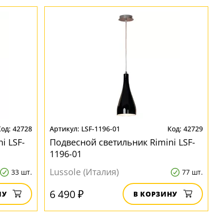
42728
LSF-1196-01
42729
i LSF-
Подвесной светильник Rimini LSF-
1196-01
Lussole (Италия)
33 шт.
77 шт.
6 490 ₽
НУ
В КОРЗИНУ