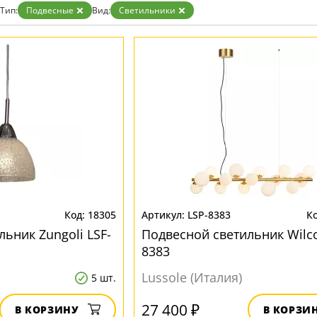
Тип:
Подвесные
Вид:
Светильники
18305
LSP-8383
ьник Zungoli LSF-
Подвесной светильник Wilco
8383
Lussole (Италия)
5 шт.
27 400 ₽
В КОРЗИНУ
В КОРЗИ