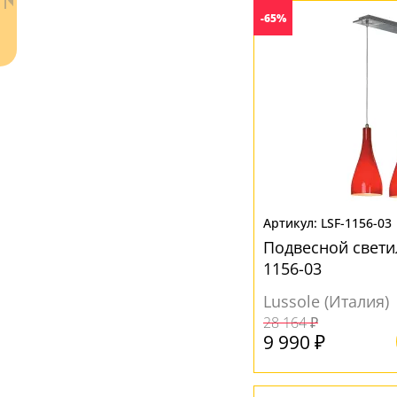
ЦВЕТ ПЛАФОНОВ
-65%
Бежевый
(5)
Белый
(45)
Бронза
(2)
Желтый
(11)
Зеленый
(1)
Золото
(1)
Ваш регион:
Москва
LSF-1156-03
Коричневый
(5)
+7 (800) 775-63-32
- бесплатно по России
Подвесной светил
Красный
(2)
+7 (495) 255-03-21
1156-03
- бесплатная доставка
Прозрачный
(19)
Lussole (Италия)
Серый
(4)
28 164 ₽
9 990 ₽
Терракот
(1)
Черный
(12)