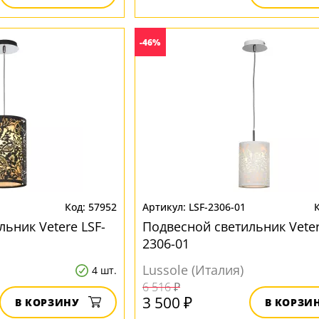
-46%
57952
LSF-2306-01
ьник Vetere LSF-
Подвесной светильник Veter
2306-01
Lussole (Италия)
4 шт.
6 516 ₽
3 500 ₽
В КОРЗИНУ
В КОРЗИ