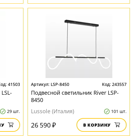
41503
LSP-8450
243557
 LSL-
Подвесной светильник River LSP-
8450
Lussole (Италия)
29 шт.
101 шт.
26 590 ₽
НУ
В КОРЗИНУ