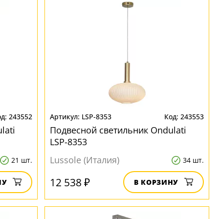
243552
LSP-8353
243553
lati
Подвесной светильник Ondulati
LSP-8353
Lussole (Италия)
21 шт.
34 шт.
12 538 ₽
НУ
В КОРЗИНУ