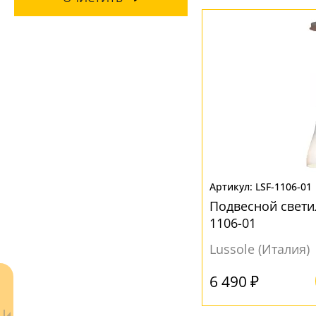
Глянцевый
(36)
Черный
(40)
Вверх
(12)
Зеркальный
(1)
Вниз
(99)
Матовый
(56)
Текстура дерево
(1)
МАТЕРИАЛ
Акрил
(17)
Без плафона
(6)
Дерево
(1)
Камень
(3)
LSF-1106-01
Подвесной светил
Металл
(23)
1106-01
Полимер
(6)
Lussole (Италия)
Стекло
(42)
6 490 ₽
Ткань
(8)
Хрусталь
(4)