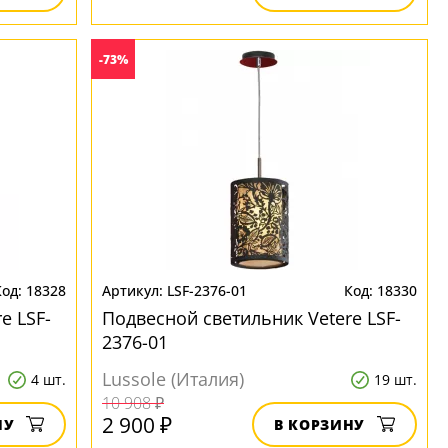
-73%
18328
LSF-2376-01
18330
e LSF-
Подвесной светильник Vetere LSF-
2376-01
Lussole (Италия)
4 шт.
19 шт.
10 908 ₽
2 900 ₽
НУ
В КОРЗИНУ