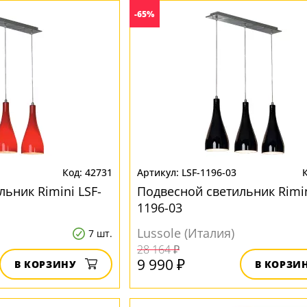
-65%
42731
LSF-1196-03
ьник Rimini LSF-
Подвесной светильник Rimin
1196-03
Lussole (Италия)
7 шт.
28 164 ₽
9 990 ₽
В КОРЗИНУ
В КОРЗИ