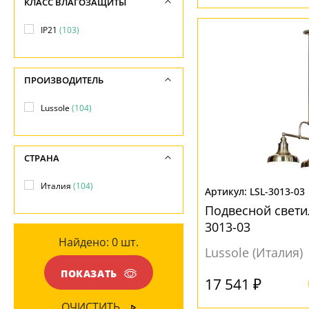
КЛАСС ВЛАГОЗАЩИТЫ
-
Колокол
(1)
-
Бронза
(10)
Диаметр, см
IP21
(103)
Конус
(1)
Общая мощность ламп
Бук
(2)
-
Конусный
(5)
-
Венге
(1)
Длина, см
Круг
(4)
ПРОИЗВОДИТЕЛЬ
Напряжение
Вишня
(1)
-
Куб
(1)
-
Lussole
(104)
Желтый
(7)
Пирамида
(1)
Золото
(22)
Полусфера
(1)
СТРАНА
Коричневый
(2)
ПОВЕРХНОСТЬ
Полушар
(1)
Матовый
(1)
Италия
(104)
LSL-3013-03
Цилиндр
(34)
Глянцевый
(15)
МАТЕРИАЛ
Медь
(1)
Подвесной свети
Шар
(11)
Матовый
(49)
3013-03
Никель
(2)
Дерево
(3)
Найдено:
0
шт.
Прозрачный
(23)
Lussole (Италия)
Серый
(3)
Металл
(104)
Рельефный
(8)
ПОКАЗАТЬ
Терракот
(1)
17 541 ₽
ПОВЕРХНОСТЬ
Хром
(24)
НАПРАВЛЕНИЕ
ОЧИСТИТЬ