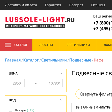
Доставка и оплата
Гарантия
Возврат
Отзывы
Главное меню
1. Люстр
Ваш реги
+7 (800)
Все товары к
1. Люстры
+7 (495)
2. Потолочные
3. Подвесные
Тип
4. Настенные
КАТАЛОГ
ЛЮСТРЫ
СВЕТИЛЬНИКИ
ЛАМ
Светодиодные
Гос
5. Точечные
Дизайнерские
Зал
6. Торшеры
На штанге
Каб
Главная
Каталог
Светильники
Подвесные
Кафе
/
/
/
/
7. Настольные лампы
Подвесные
Каф
Потолочные
Кор
8. Споты
Подвесные св
Рожковые
Кух
ЦЕНА
9. Лампочки
Офи
10. Трековые системы
При
-
Стиль
Спа
Арт-деко
Свернуть фильт
Классический
Главная
ВИД
Лофт
Доставка и оплата
Модерн
ВЫБРАННЫЕ ФИЛЬТРЫ
Гарантия
Люстры
(+19)
Скандинавский