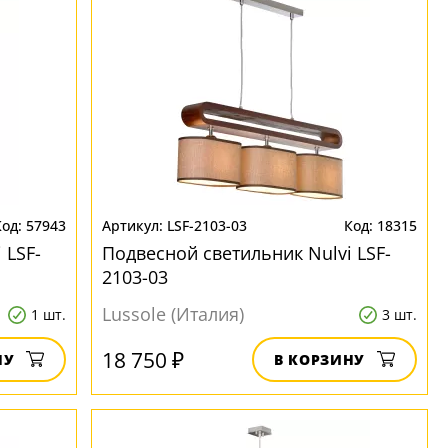
57943
LSF-2103-03
18315
 LSF-
Подвесной светильник Nulvi LSF-
2103-03
Lussole (Италия)
1 шт.
3 шт.
18 750 ₽
НУ
В КОРЗИНУ