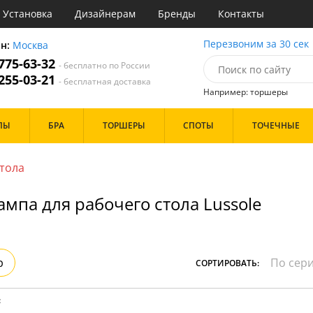
Установка
Дизайнерам
Бренды
Контакты
ы
Перезвоним за 30 сек
он:
Москва
 775-63-32
- бесплатно по России
атегории
 255-03-21
- бесплатная доставка
Например: торшеры
Назначение
Цвет
Бренд
ПЫ
БРА
ТОРШЕРЫ
СПОТЫ
ТОЧЕЧНЫЕ
тиная
Белые
Бронза
инет
Золото
стола
е
Прозрачные
идор и прихожая
Хром
ампа для рабочего стола Lussole
ня
Черные
с
хожая
Дизайн/Форма
льня
Пауки
р
СОРТИРОВАТЬ:
Шары
:
Особенности