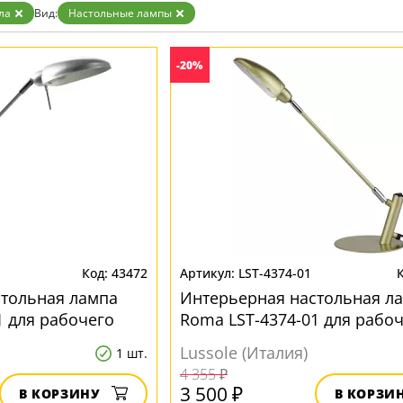
ла
Вид:
Настольные лампы
-20%
43472
LST-4374-01
стольная лампа
Интерьерная настольная л
1 для рабочего
Roma LST-4374-01 для рабо
стола
Lussole (Италия)
1 шт.
4 355 ₽
3 500 ₽
В КОРЗИНУ
В КОРЗИ