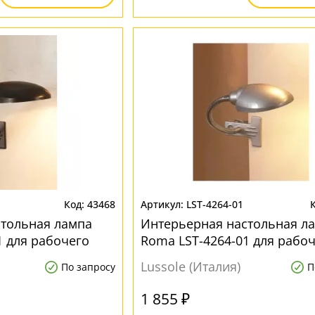
43468
LST-4264-01
стольная лампа
Интерьерная настольная л
1 для рабочего
Roma LST-4264-01 для рабо
стола
Lussole (Италия)
По запросу
П
1 855 ₽