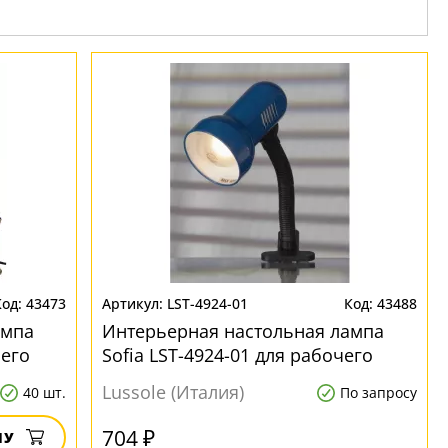
43473
LST-4924-01
43488
ампа
Интерьерная настольная лампа
чего
Sofia LST-4924-01 для рабочего
стола
Lussole (Италия)
40 шт.
По запросу
704 ₽
НУ