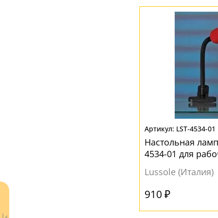
Белый
(4)
Голубой
(1)
Желтый
(2)
Зеленый
(1)
Золотой
(1)
Красный
(2)
Матовый
(1)
Прозрачный
(1)
LST-4534-01
Серый
(7)
Настольная лампа
Синий
(4)
4534-01 для рабо
Черный
(5)
Lussole (Италия)
Шампань
(1)
910 ₽