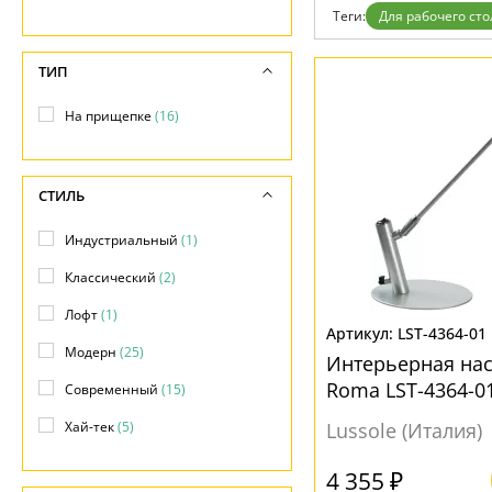
Возврат
Современный
Теги:
Для рабочего сто
Отзывы
Хай тек
Установка
Дизайнерам
ТИП
Бренды
Контакты
На прищепке
(16)
СТИЛЬ
Индустриальный
(1)
Классический
(2)
Лофт
(1)
LST-4364-01
Модерн
(25)
Интерьерная на
Roma LST-4364-0
Современный
(15)
стола
Хай-тек
(5)
Lussole (Италия)
4 355 ₽