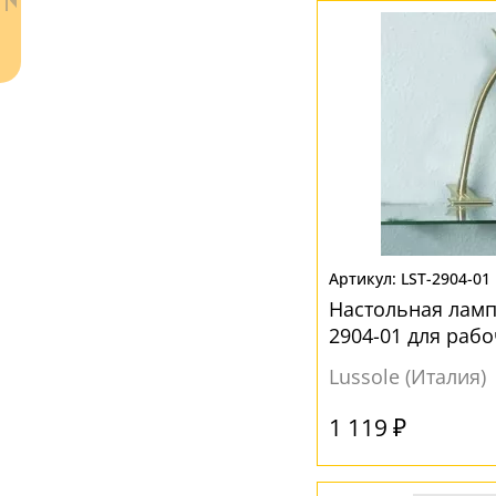
Ваш регион:
Москва
LST-2904-01
+7 (800) 775-63-32
- бесплатно по России
Настольная лампа
+7 (495) 255-03-21
2904-01 для рабо
- бесплатная доставка
Lussole (Италия)
1 119 ₽