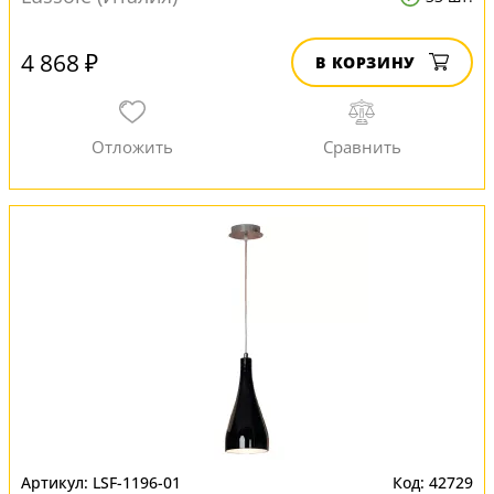
4 868 ₽
В КОРЗИНУ
LSF-1196-01
42729