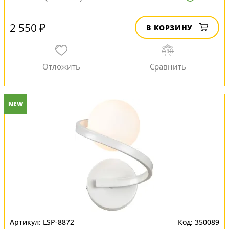
2 550 ₽
В КОРЗИНУ
NEW
LSP-8872
350089