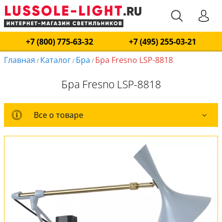
+7 (800) 775-63-32
+7 (495) 255-03-21
Главная
Каталог
Бра
Бра Fresno LSP-8818
/
/
/
Бра Fresno LSP-8818
Все о товаре
Все о товаре
Комплект лампочек
Вся коллекция
Оплата и доставка