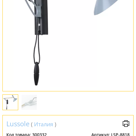
Обмен и возврат
Установка
FAQ
Отзывы
Lussole
(
Италия
)
Код товара:
300332
Артикул:
LSP-8818