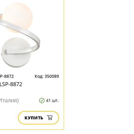
SP-8872
Код: 350089
 LSP-8872
Италия)
41 шт.
КУПИТЬ