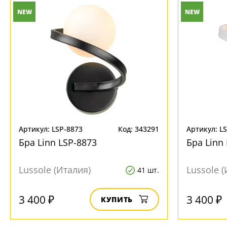
NEW
NEW
Артикул: LSP-8873
Код: 343291
Артикул: L
Бра Linn LSP-8873
Бра Linn
Lussole (Италия)
Lussole (
41 шт.
3 400 ₽
3 400 ₽
КУПИТЬ