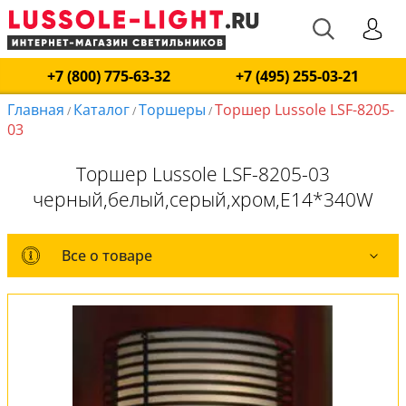
+7 (800) 775-63-32
+7 (495) 255-03-21
Главная
Каталог
Торшеры
Торшер Lussole LSF-8205-
/
/
/
03
Торшер Lussole LSF-8205-03
черный,белый,серый,хром,E14*340W
Все о товаре
Все о товаре
Комплект лампочек
Вся коллекция