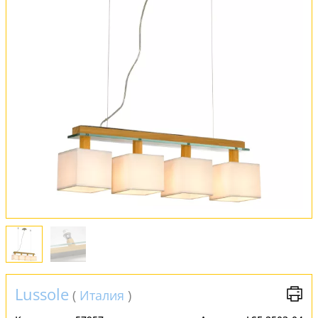
Оплата и доставка
Обмен и возврат
Установка
FAQ
Отзывы
Lussole
(
Италия
)