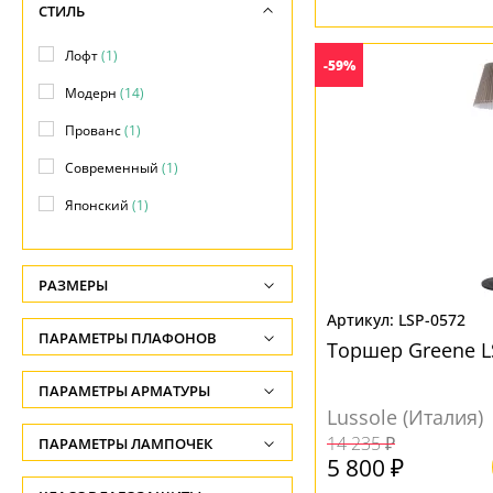
СТИЛЬ
Лофт
(1)
-59%
Модерн
(14)
Прованс
(1)
Современный
(1)
Японский
(1)
РАЗМЕРЫ
Высота, см
LSP-0572
ПАРАМЕТРЫ ПЛАФОНОВ
Торшер Greene L
-
ФОРМА ПЛАФОНА
ПАРАМЕТРЫ АРМАТУРЫ
Ширина, см
Lussole (Италия)
-
Абажур
(1)
ЦВЕТ АРМАТУРЫ
14 235 ₽
ПАРАМЕТРЫ ЛАМПОЧЕК
5 800 ₽
Диаметр, см
Декоративный
(1)
Количество ламп
Венге
(1)