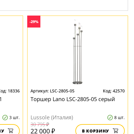
-29%
18336
LSC-2805-05
42570
1
Торшер Lano LSC-2805-05 серый
Lussole (Италия)
3 шт.
8 шт.
30 795 ₽
22 000 ₽
НУ
В КОРЗИНУ