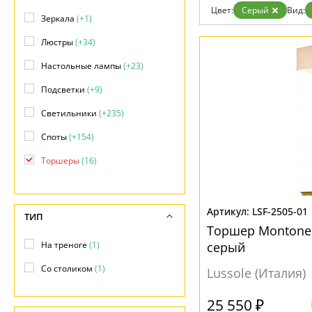
Возврат
Современный
Цвет:
Серый
Вид:
Отзывы
Зеркала
(+1)
Хай тек
Установка
Люстры
(+34)
Дизайнерам
Бренды
Настольные лампы
(+23)
Контакты
Подсветки
(+9)
Светильники
(+235)
Споты
(+154)
Торшеры
(16)
Точечные светильники
(+8)
Трековые системы
(+2)
LSF-2505-01
ТИП
Торшер Montone 
Уличные светильники
(+1)
На треноге
(1)
серый
Со столиком
(1)
Lussole (Италия)
25 550 ₽