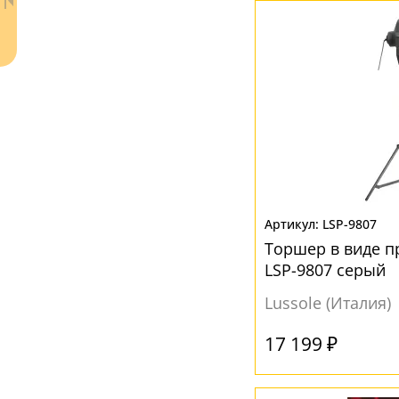
Ткань
(6)
ЦВЕТ ПЛАФОНОВ
Бежевый
(4)
Белый
(10)
Серый
(4)
Черный
(2)
Ваш регион:
Москва
LSP-9807
+7 (800) 775-63-32
- бесплатно по России
Торшер в виде п
+7 (495) 255-03-21
LSP-9807 серый
- бесплатная доставка
Lussole (Италия)
17 199 ₽