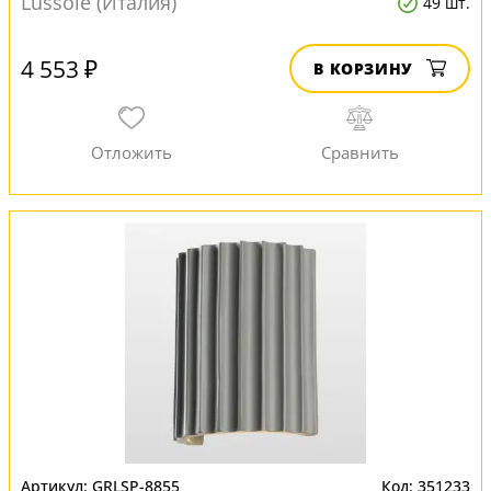
Lussole (Италия)
49 шт.
4 553 ₽
В КОРЗИНУ
GRLSP-8855
351233