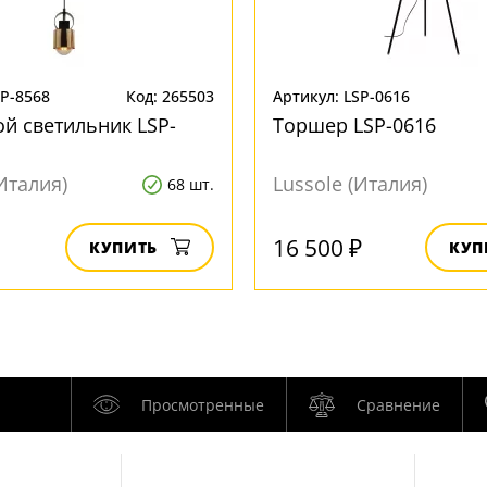
SP-8568
Код: 265503
Артикул: LSP-0616
й светильник LSP-
Торшер LSP-0616
Италия)
Lussole (Италия)
68 шт.
16 500 ₽
КУПИТЬ
КУП
Просмотренные
Сравнение