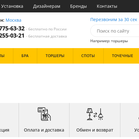
Установка
Дизайнерам
Бренды
Контакты
ы
Перезвоним за 30 сек
он:
Москва
 775-63-32
- бесплатно по России
атегории
 255-03-21
- бесплатная доставка
Например: торшеры
Назначение
Цвет
Бренд
ПЫ
БРА
ТОРШЕРЫ
СПОТЫ
ТОЧЕЧНЫЕ
тиная
Белые
Бронза
инет
Золото
е
Прозрачные
идор и прихожая
Хром
ня
Черные
с
хожая
Дизайн/Форма
льня
Пауки
Шары
кция
Оплата и доставка
Обмен и возврат
У
Особенности