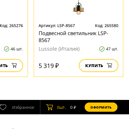
Код: 265276
Артикул: LSP-8567
Код: 265580
Подвесной светильник LSP-
8567
Lussole (Италия)
46 шт.
47 шт.
5 319 ₽
ИТЬ
КУПИТЬ
Избранное
0
шт.
0
₽
ОФОРМИТЬ