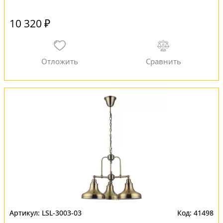
10 320 ₽
LSL-3003-03
41498