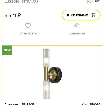
Lussole (Италия)
6 шт.
6 521 ₽
В КОРЗИНУ
NEW
LSP-8905
350090