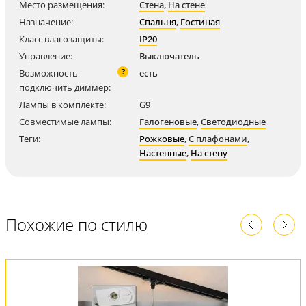
Место размещения:
Стена
,
На стене
Назначение:
Спальня
,
Гостиная
Класс влагозащиты:
IP20
Управление:
Выключатель
?
Возможность
есть
подключить диммер:
Лампы в комплекте:
G9
Совместимые лампы:
Галогеновые
,
Светодиодные
Теги:
Рожковые
,
С плафонами
,
Настенные
,
На стену
Похожие по стилю