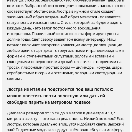
навсегда. Люстра, безусловно, - это ключевой элемент декора в
комнате. Выбранный тип освещения показывает, насколько он
соответствует обстановке. Люстра в нужном стиле создает
законченный образ визуальный образ меняется - появляется
статусность и изысканность. Стиль, который вы будете видеть
каждый день, - это залог постоянного восхищения
интерьером. Правильный источник света формирует уют на
долгие годы. Свет сверху задаёт тон всему интерьеру. Наш
каталог включает авторские коллекции люстр ,воплощающих
любые идеи, от арт-деко - с треугольными и трапециевидными
формами, ступенчатыми силуэтами, золотыми вставками,
глянцевыми поверхностями до хай-тек стиля - с подвесами на
тросах, плафонами простых форм — цилиндры, конусы, шары,
серебристыми и серыми оттенками, холодным светодиодным
светом .
Люстра из Италии подстроится под ваш потолок:
можно повесить почти вплотную или дать ей
свободно парить на метровом подвесе.
Диапазон размеров от 15 см до 8 метров в диаметре и 13,7
метров в высоту — это наша реальность. Низкий потолок? Есть
люстры, которые идеально впишутся и добавят света. Высокий
зал? Подвесные модели создадут в нём волшебную атмосферу.