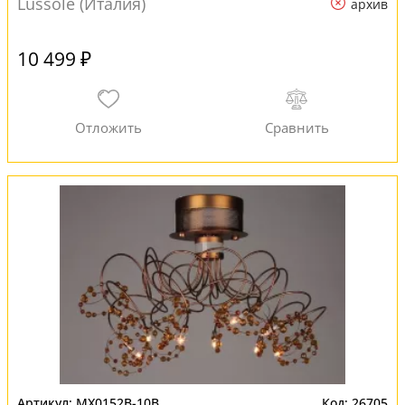
Lussole (Италия)
архив
10 499 ₽
MX0152B-10B
26705