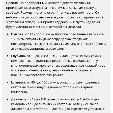
Правильно подобранный масштаб делает светильник
произведением искусства - и в этом мы даём вам полную
свободу. Размер — это не ограничение, а возможность. От
небольших до огромных — всё уже просчитано, проверено и
ждёт вас на складе. Выбирайте сердцем — и пусть над вами
будет именно та люстра, о которой вы мечтали.
Высота.
от 12 - до 120 см — плоские потолочные варианты
15–25 см актуальны даже в хрущёвках, тогда как
пятиметровые каскады идеальны для двухсветных холлов и
атриумов с дворцовым размахом.
Глубина.
от 1 - до 38 см — минимальная 4–15 см у самых
компактных потолочных решений, максимальная — у
многоуровневых хрустальных водопадов, где каждый ярус
усиливает объём, порождает сияющие переливы и
волшебную световую симфонию.
Ширина.
от 40 - до 100 см — для тех, кто ценит длинные
световые линии над обеденным столом или барной
консолью.
Диаметр.
от 1 - до 100 см — от мини-люстр 15–40 см для
камерных зон до гигантских световых колец и облаков
диаметром 6–8 метров — для тех, кто стремится удивлять с