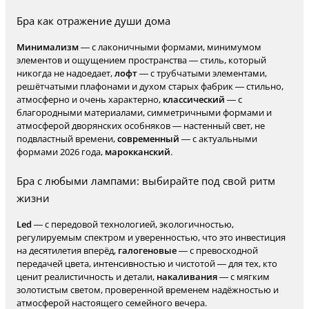
Бра как отражение души дома
Минимализм
— с лаконичными формами, минимумом
элементов и ощущением пространства — стиль, который
никогда не надоедает,
лофт
— с трубчатыми элементами,
решётчатыми плафонами и духом старых фабрик — стильно,
атмосферно и очень характерно,
классический
— с
благородными материалами, симметричными формами и
атмосферой дворянских особняков — настенный свет, не
подвластный времени,
современный
— с актуальными
формами 2026 года,
марокканский
.
Бра с любыми лампами: выбирайте под свой ритм
жизни
Led
— с передовой технологией, экологичностью,
регулируемым спектром и уверенностью, что это инвестиция
на десятилетия вперёд,
галогеновые
— с превосходной
передачей цвета, интенсивностью и чистотой — для тех, кто
ценит реалистичность и детали,
накаливания
— с мягким
золотистым светом, проверенной временем надёжностью и
атмосферой настоящего семейного вечера.