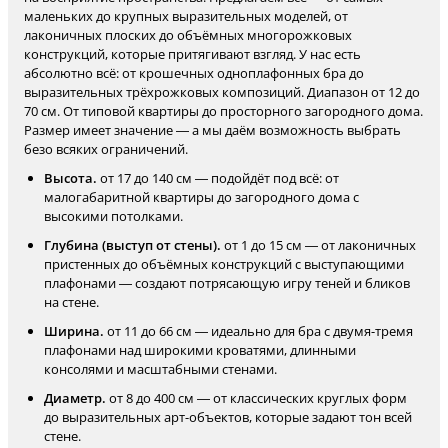
маленьких до крупных выразительных моделей, от
лаконичных плоских до объёмных многорожковых
конструкций, которые притягивают взгляд. У нас есть
абсолютно всё: от крошечных одноплафонных бра до
выразительных трёхрожковых композиций. Диапазон от 12 до
70 см. От типовой квартиры до просторного загородного дома.
Размер имеет значение — а мы даём возможность выбрать
безо всяких ограничений.
Высота.
от 17 до 140 см — подойдёт под всё: от
малогабаритной квартиры до загородного дома с
высокими потолками.
Глубина (выступ от стены).
от 1 до 15 см — от лаконичных
пристенных до объёмных конструкций с выступающими
плафонами — создают потрясающую игру теней и бликов
на стене.
Ширина.
от 11 до 66 см — идеально для бра с двумя-тремя
плафонами над широкими кроватями, длинными
консолями и масштабными стенами.
Диаметр.
от 8 до 400 см — от классических круглых форм
до выразительных арт-объектов, которые задают тон всей
стене.