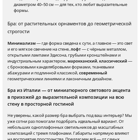
диаметром 40–50 см — для тех, кто любит выразительные
формы.
Бра: от растительных орнаментов до геометрической
строгости
Минимализм
— где форма сведена к сути, а главное — это свет
и его мягкое свечение на стене,
лофт
— с чёрным металлом,
открытыми лампами Эдисона, грубыми кронштейнами и
индустриальным характером,
марокканский
,
классический
—
с бронзовыми канделябровыми формами, тканевыми
абажурами и подлинной классикой,
современный
геометрическими линиями и лаконичным дизайном.
Бра из Италии — от миниатюрного светового акцента
в прихожей до выразительной композиции на всю
стену в просторной гостиной
Не уверены, какой размер бра выбрать под ваш интерьер? Мы
уже сотни раз помогали подобрать идеальный вариант. От
небольших одноплафонных светильников до масштабных
композиций с тремя плафонами. Габариты напрямую влияют
на восприятие пространства. Предлагаем всё — от самых