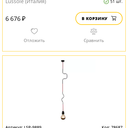
Lussole (Италия)
51 шт.
6 676 ₽
В КОРЗИНУ
LSP-9889
78687