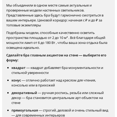
Мы объединили в одном месте самые актуальные и
проверенные модели настенных светильников.
Представленные здесь бра будут гармонично смотреться в
вашем интерьере. Ценовой коридор: начиная с ₽ и до ₽ за
топовые экземпляры
Подобраны модели, способные качественно осветить
пространства площадью от 2 до 10 м² . Всё благодаря общей
мощности ламп от 6 до 180 Вт , чтобы ваша зона отдыха была
освещена идеально.
Сделайте бра главным акцентом на стене — выберите его
форму:
квадрат
— квадрат добавляет бра монументальности и
стильной уверенности
конус
— отлично работает над креслом для чтения,
консолью или в прихожей
декоративный
— ручная роспись, резьба или сложный
декор — бра становится центральным арт-объектом на
стене
прямоугольная
— строгий, деловой и очень стильный вид
— для современных интерьеров