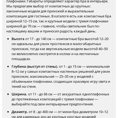
плафонами. Габариты определяют характер бра в интерьере.
Мы предлагаем выбор от компактных до крупных:
лаконичные модели для прихожей и выразительные
композиции для гостиных. В каталоге есть как компактные бра
шириной 12–15 см, так и крупные модели с тремя плафонами
шириной до 70 см — главное, чтобы светильник был по-
настоящему вашим и приносил радость каждый день.
Высота
от 17 - до 140 см — компактные бра высотой 12–20
см идеальны для узких простенков и малогабаритных
прихожих, тогда как вертикальные модели высотой 40–50
см великолепно смотрятся в холлах и на лестничных
площадках.
Глубина (выступ от стены).
от 1 - до 15 см — минимальная
8–12 см у самых компактных настенных решений для узких
прихожих, максимальная — 25–35 см у моделей с
объёмными плафонами, создающих красивую игру света и
теней на стене.
Ширина.
от 11 - до 66 см — от аккуратных одноплафонных
до протяжённых композиций с тремя плафонами —
выбирайте под свои интерьерные предпочтения.
Диаметр.
от 8 - до 400 см — от мини-бра диаметром 10–12
см для камерных зон до крупных круглых моделей