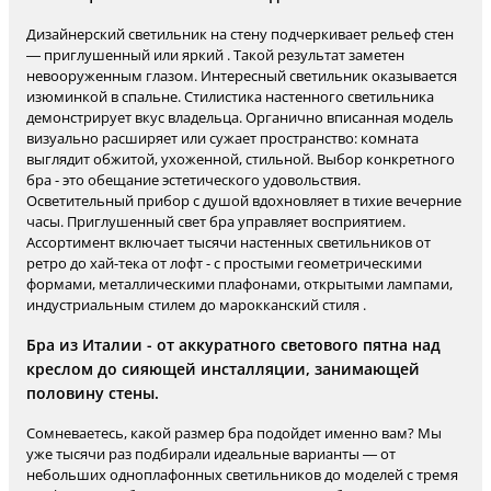
Дизайнерский светильник на стену подчеркивает рельеф стен
— приглушенный или яркий . Такой результат заметен
невооруженным глазом. Интересный светильник оказывается
изюминкой в спальне. Стилистика настенного светильника
демонстрирует вкус владельца. Органично вписанная модель
визуально расширяет или сужает пространство: комната
выглядит обжитой, ухоженной, стильной. Выбор конкретного
бра - это обещание эстетического удовольствия.
Осветительный прибор с душой вдохновляет в тихие вечерние
часы. Приглушенный свет бра управляет восприятием.
Ассортимент включает тысячи настенных светильников от
ретро до хай-тека от лофт - с простыми геометрическими
формами, металлическими плафонами, открытыми лампами,
индустриальным стилем до марокканский стиля .
Бра из Италии - от аккуратного светового пятна над
креслом до сияющей инсталляции, занимающей
половину стены.
Сомневаетесь, какой размер бра подойдет именно вам? Мы
уже тысячи раз подбирали идеальные варианты — от
небольших одноплафонных светильников до моделей с тремя