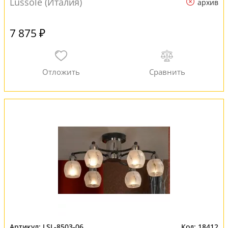
Lussole (Италия)
архив
7 875 ₽
LSL-8503-06
18412