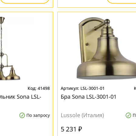
41498
LSL-3001-01
льник Sona LSL-
Бра Sona LSL-3001-01
Lussole (Италия)
По запросу
П
5 231 ₽