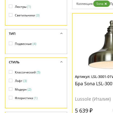
Возврат
Современный
Коллекция:
Sona
П
Отзывы
Люстры
(1)
Хай тек
Установка
Светильники
(3)
Дизайнерам
Бренды
Контакты
ТИП
Подвесные
(4)
СТИЛЬ
Классический
(5)
LSL-3001-01
Лофт
(3)
Бра Sona LSL-300
Модерн
(2)
Флористика
(1)
Lussole (Италия)
5 639 ₽