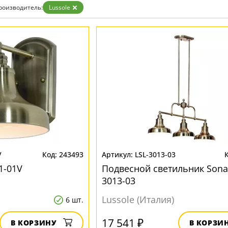
роизводитель:
Lussole
V
243493
LSL-3013-03
1-01V
Подвесной светильник Sona
3013-03
Lussole (Италия)
6 шт.
17 541 ₽
В КОРЗИНУ
В КОРЗИ