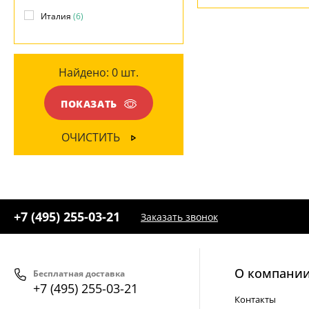
Матовый
(1)
НАПРАВЛЕНИЕ
Италия
(6)
Вниз
(6)
Найдено:
0
шт.
МАТЕРИАЛ
ПОКАЗАТЬ
Металл
(6)
Стекло
(1)
ОЧИСТИТЬ
ЦВЕТ ПЛАФОНОВ
Бронза
(6)
+7 (495) 255-03-21
Заказать звонок
Латунь
(2)
Прозрачный
(1)
О компани
Бесплатная доставка
+7 (495) 255-03-21
Контакты