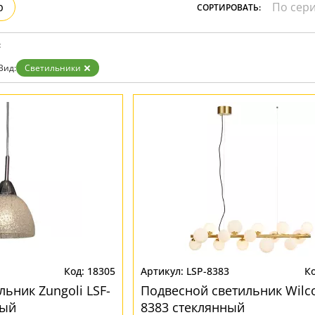
р
СОРТИРОВАТЬ:
:
Вид:
Светильники
18305
LSP-8383
ьник Zungoli LSF-
Подвесной светильник Wilco
ный
8383 стеклянный