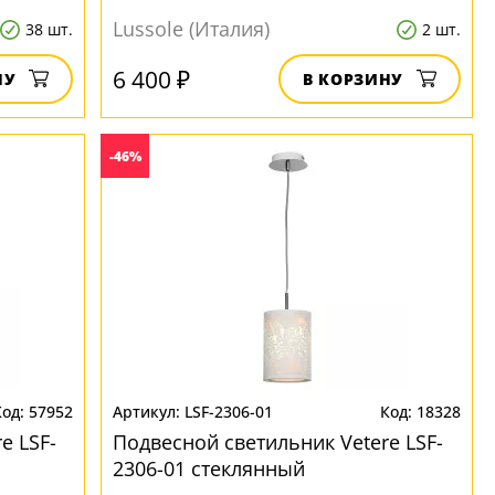
Lussole (Италия)
38 шт.
2 шт.
6 400 ₽
НУ
В КОРЗИНУ
-46%
57952
LSF-2306-01
18328
e LSF-
Подвесной светильник Vetere LSF-
2306-01 стеклянный