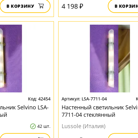
4 198 ₽
В КОРЗИНУ
В КОРЗИ
42454
LSA-7711-04
ьник Selvino LSA-
Настенный светильник Selvi
ный
7711-04 стеклянный
Lussole (Италия)
42 шт.