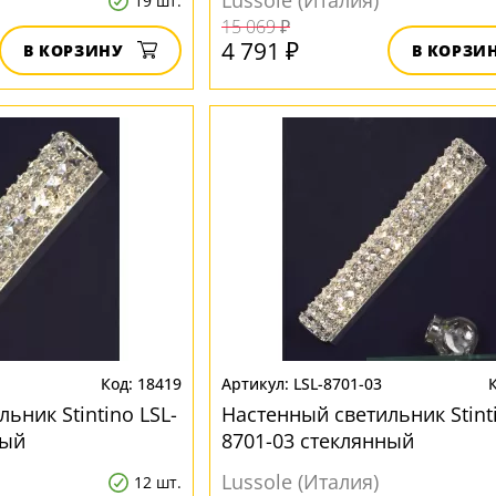
Lussole (Италия)
19 шт.
15 069 ₽
4 791 ₽
В КОРЗИНУ
В КОРЗИ
18419
LSL-8701-03
ьник Stintino LSL-
Настенный светильник Stinti
ный
8701-03 стеклянный
Lussole (Италия)
12 шт.