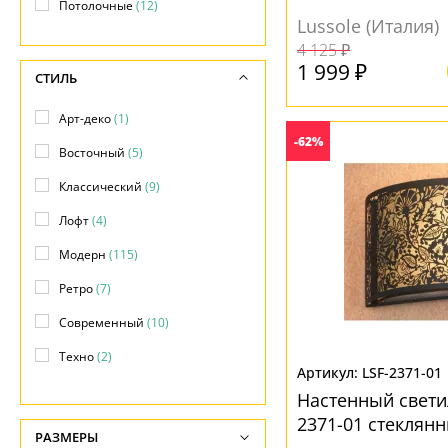
Потолочные
(12)
Lussole (Италия)
4 125 ₽
1 999 ₽
СТИЛЬ
Арт-деко
(1)
-62%
Восточный
(5)
Классический
(9)
Лофт
(4)
Модерн
(115)
Ретро
(7)
Современный
(10)
Техно
(2)
LSF-2371-01
Флористика
(1)
Настенный светил
2371-01 стеклян
Хай-тек
(2)
РАЗМЕРЫ