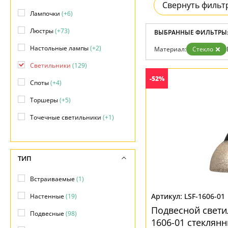
Возврат
Свернуть фильт
Современный
Отзывы
Лампочки
(+6)
Хай тек
Установка
Люстры
(+73)
Дизайнерам
ВЫБРАННЫЕ ФИЛЬТРЫ
Бренды
Настольные лампы
(+2)
Материал:
Стекло
Контакты
Светильники
(129)
-52%
Споты
(+4)
Торшеры
(+5)
Точечные светильники
(+1)
Трековые системы
(+11)
ТИП
Встраиваемые
(1)
LSF-1606-01
Настенные
(19)
Подвесной светил
Подвесные
(98)
1606-01 стеклян