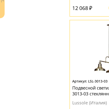
12 068 ₽
Металл
(6)
Полимер
(5)
Стекло
(103)
Ткань
(3)
Хрусталь
(5)
ЦВЕТ ПЛАФОНОВ
Ваш регион:
Москва
Бежевый
(3)
+7 (800) 775-63-32
- бесплатно по России
Белый
(53)
+7 (495) 255-03-21
- бесплатная доставка
Бронза
(1)
LSL-3013-03
Подвесной свети
Голубой
(1)
3013-03 стеклян
Желтый
(4)
Lussole (Италия)
Зеленый
(1)