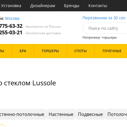
Установка
Дизайнерам
Бренды
Контакты
ы
Перезвоним за 30 сек
он:
Москва
 775-63-32
- бесплатно по России
атегории
 255-03-21
- бесплатная доставка
Например: торшеры
Назначение
Цвет
Бренд
ПЫ
БРА
ТОРШЕРЫ
СПОТЫ
ТОЧЕЧНЫЕ
тиная
Белые
Бронза
инет
Золото
е
Прозрачные
идор и прихожая
Хром
 стеклом Lussole
ня
Черные
с
хожая
Дизайн/Форма
льня
Пауки
Шары
стенно-потолочные
Настенные
Подвесные
Потоло
Особенности