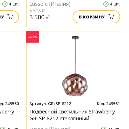
Lussole (Италия)
4 шт.
4 шт.
6 516 ₽
3 500 ₽
НУ
В КОРЗИНУ
-63%
243560
GRLSP-8212
243561
wberry
Подвесной светильник Strawberry
GRLSP-8212 стеклянный