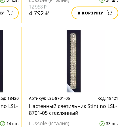
Lussole (Италия)
31 шт.
34 шт.
12 958 ₽
4 792 ₽
НУ
В КОРЗИНУ
18420
LSL-8701-05
18421
no LSL-
Настенный светильник Stintino LSL-
8701-05 стеклянный
Lussole (Италия)
14 шт.
33 шт.