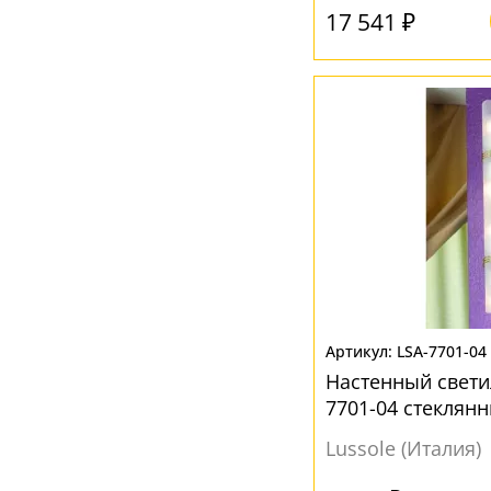
17 541 ₽
Золото
(2)
Коричневый
(3)
Красный
(3)
Матовый
(4)
Медь
(1)
Прозрачный
(54)
Серый
(9)
Синий
(1)
Черный
(9)
LSA-7701-04
Янтарный
(3)
Настенный светил
7701-04 стеклян
Lussole (Италия)