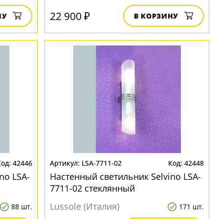
22 900 ₽
НУ
В КОРЗИНУ
42446
LSA-7711-02
42448
no LSA-
Настенный светильник Selvino LSA-
7711-02 стеклянный
Lussole (Италия)
88 шт.
171 шт.