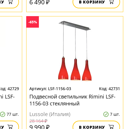
6 490 ₽
НУ
В КОРЗИНУ
-65%
42729
LSF-1156-03
42731
i LSF-
Подвесной светильник Rimini LSF-
1156-03 стеклянный
Lussole (Италия)
77 шт.
7 шт.
28 164 ₽
9 990 ₽
НУ
В КОРЗИНУ