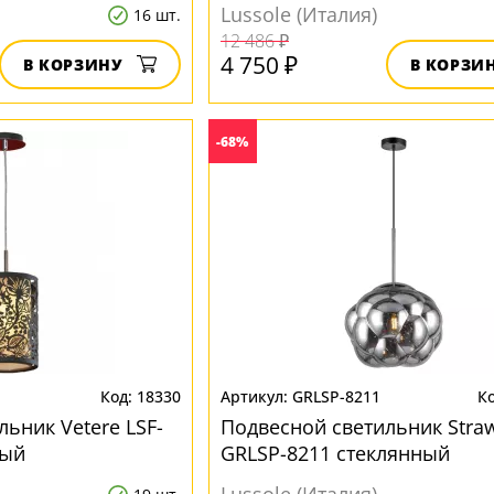
Lussole (Италия)
16 шт.
12 486 ₽
4 750 ₽
В КОРЗИНУ
В КОРЗИ
-68%
18330
GRLSP-8211
ьник Vetere LSF-
Подвесной светильник Stra
ный
GRLSP-8211 стеклянный