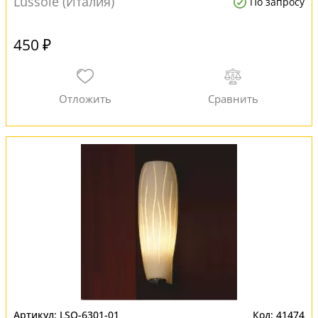
Lussole (Италия)
По запросу
450 ₽
LSQ-6301-01
41474