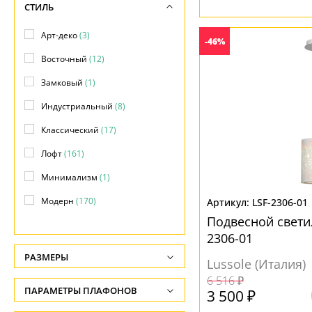
СТИЛЬ
Арт-деко
(3)
-46%
Восточный
(12)
Замковый
(1)
Индустриальный
(8)
Классический
(17)
Лофт
(161)
Минимализм
(1)
Модерн
(170)
LSF-2306-01
Подвесной светил
Рустик
(1)
2306-01
Скандинавский
(4)
РАЗМЕРЫ
Lussole (Италия)
Современный
(7)
Высота, см
6 516 ₽
ПАРАМЕТРЫ ПЛАФОНОВ
3 500 ₽
Техно
(1)
-