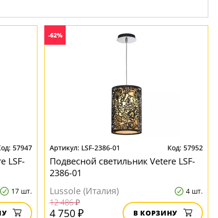
-62%
57947
LSF-2386-01
57952
e LSF-
Подвесной светильник Vetere LSF-
2386-01
Lussole (Италия)
17 шт.
4 шт.
12 486 ₽
4 750 ₽
НУ
В КОРЗИНУ