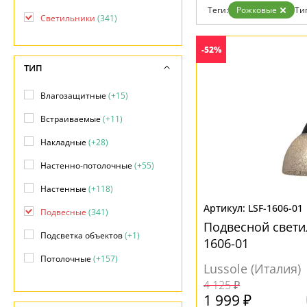
Возврат
Современный
Теги:
Рожковые
Ти
Отзывы
Светильники
(341)
Хай тек
Установка
Дизайнерам
-52%
Бренды
ТИП
Контакты
Влагозащитные
(+15)
Встраиваемые
(+11)
Накладные
(+28)
Настенно-потолочные
(+55)
Настенные
(+118)
LSF-1606-01
Подвесные
(341)
Подвесной светил
Подсветка объектов
(+1)
1606-01
Потолочные
(+157)
Lussole (Италия)
Фасадные
(+1)
4 125 ₽
1 999 ₽