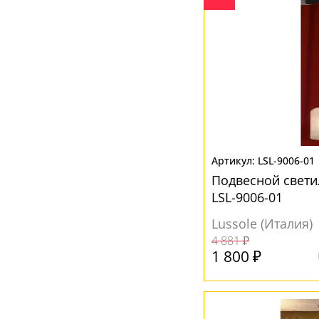
Мозаика
(7)
Никель
(1)
Оранжевый
(12)
Орех
(1)
Прозрачный
(76)
Разноцветный
(2)
Розовый
(1)
LSL-9006-01
Подвесной свети
Серебро
(1)
LSL-9006-01
Серый
(25)
Lussole (Италия)
Синий
(4)
4 881 ₽
1 800 ₽
Хром
(12)
Черный
(55)
Янтарный
(7)