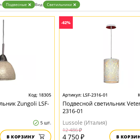
п:
Подвесные
Вид:
Светильники
-62%
18305
LSF-2316-01
ьник Zungoli LSF-
Подвесной светильник Veter
2316-01
Lussole (Италия)
5 шт.
12 486 ₽
4 750 ₽
В КОРЗИНУ
В КОРЗИ