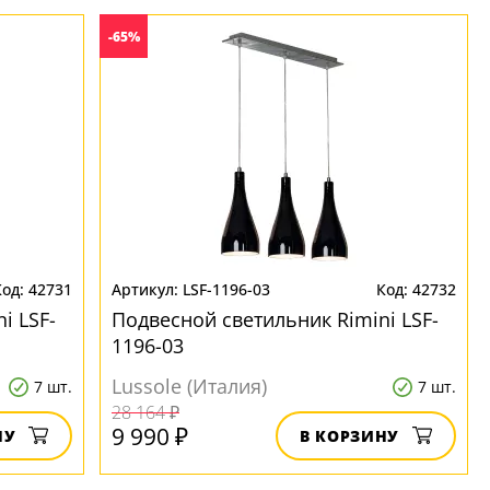
-65%
42731
LSF-1196-03
42732
i LSF-
Подвесной светильник Rimini LSF-
1196-03
Lussole (Италия)
7 шт.
7 шт.
28 164 ₽
9 990 ₽
НУ
В КОРЗИНУ