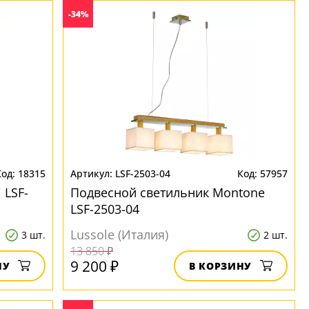
-34%
18315
LSF-2503-04
57957
 LSF-
Подвесной светильник Montone
LSF-2503-04
Lussole (Италия)
3 шт.
2 шт.
13 850 ₽
9 200 ₽
НУ
В КОРЗИНУ