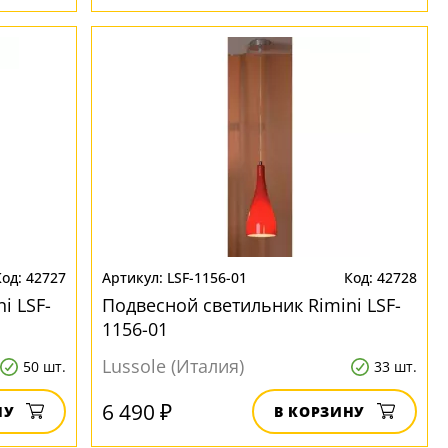
42727
LSF-1156-01
42728
i LSF-
Подвесной светильник Rimini LSF-
1156-01
Lussole (Италия)
50 шт.
33 шт.
6 490 ₽
НУ
В КОРЗИНУ