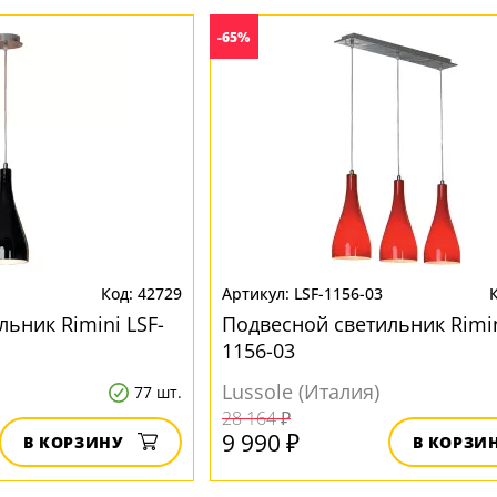
-65%
42729
LSF-1156-03
ьник Rimini LSF-
Подвесной светильник Rimin
1156-03
Lussole (Италия)
77 шт.
28 164 ₽
9 990 ₽
В КОРЗИНУ
В КОРЗИ