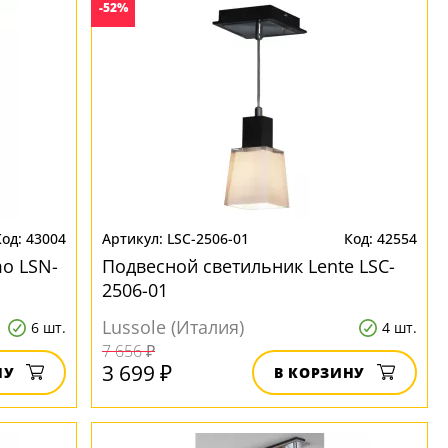
-52%
43004
LSC-2506-01
42554
o LSN-
Подвесной светильник Lente LSC-
2506-01
Lussole (Италия)
6 шт.
4 шт.
7 656 ₽
3 699 ₽
НУ
В КОРЗИНУ