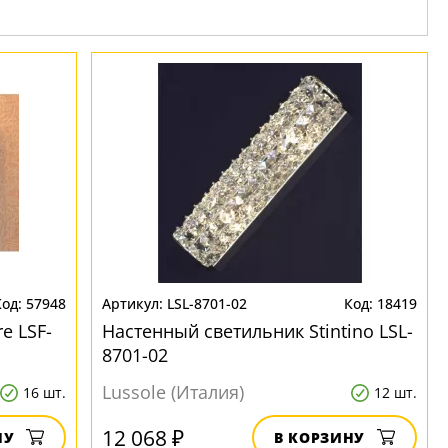
57948
LSL-8701-02
18419
e LSF-
Настенный светильник Stintino LSL-
8701-02
Lussole (Италия)
16 шт.
12 шт.
12 068 ₽
НУ
В КОРЗИНУ