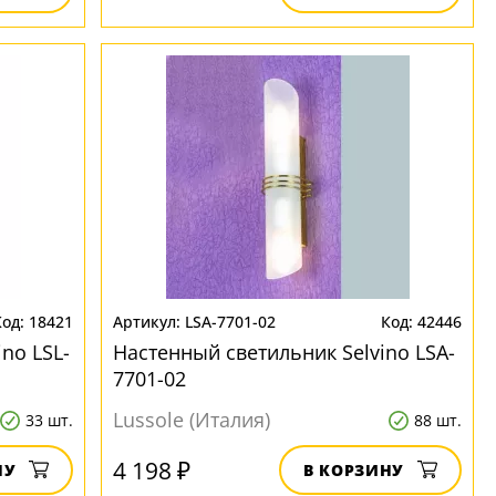
18421
LSA-7701-02
42446
no LSL-
Настенный светильник Selvino LSA-
7701-02
Lussole (Италия)
33 шт.
88 шт.
4 198 ₽
НУ
В КОРЗИНУ