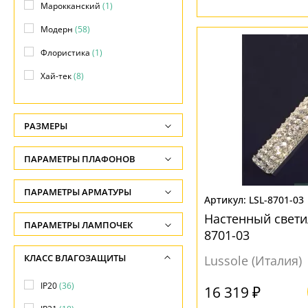
Марокканский
(1)
Модерн
(58)
Флористика
(1)
Хай-тек
(8)
РАЗМЕРЫ
Высота, см
ПАРАМЕТРЫ ПЛАФОНОВ
-
ФОРМА ПЛАФОНА
ПАРАМЕТРЫ АРМАТУРЫ
Глубина, см
LSL-8701-03
-
другая
(28)
Настенный светил
ЦВЕТ АРМАТУРЫ
ПАРАМЕТРЫ ЛАМПОЧЕК
8701-03
Ширина, см
квадратная
(11)
Количество ламп
Алюминий
(1)
КЛАСС ВЛАГОЗАЩИТЫ
-
Lussole (Италия)
круглая
(5)
-
Бежевый
(1)
Диаметр, см
IP20
(36)
прямоугольная
(21)
16 319 ₽
Общая мощность ламп
Белый
(2)
-