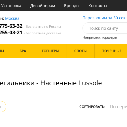
Установка
Дизайнерам
Бренды
Контакты
ы
Перезвоним за 30 сек
он:
Москва
 775-63-32
- бесплатно по России
атегории
 255-03-21
- бесплатная доставка
Например: торшеры
Назначение
Цвет
Бренд
ПЫ
БРА
ТОРШЕРЫ
СПОТЫ
ТОЧЕЧНЫЕ
тиная
Белые
Бронза
инет
Золото
е
Прозрачные
идор и прихожая
Хром
етильники - Настенные Lussole
ня
Черные
с
хожая
Дизайн/Форма
льня
Пауки
р
СОРТИРОВАТЬ:
Шары
:
Особенности