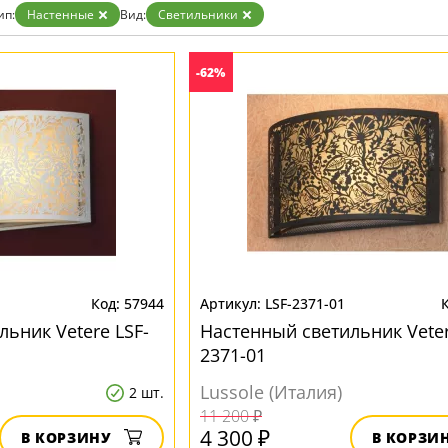
ип:
Настенные
Вид:
Светильники
-62%
57944
LSF-2371-01
ьник Vetere LSF-
Настенный светильник Veter
2371-01
Lussole (Италия)
2 шт.
11 200 ₽
4 300 ₽
В КОРЗИНУ
В КОРЗИ