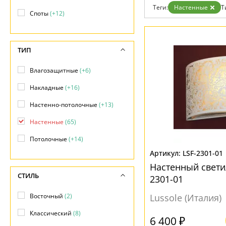
Возврат
Современный
Теги:
Настенные
Т
Отзывы
Споты
(+12)
Хай тек
Установка
Дизайнерам
Бренды
ТИП
Контакты
Влагозащитные
(+6)
Накладные
(+16)
Настенно-потолочные
(+13)
Настенные
(65)
Потолочные
(+14)
LSF-2301-01
Настенный светил
СТИЛЬ
2301-01
Восточный
(2)
Lussole (Италия)
Классический
(8)
6 400 ₽