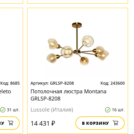
8685
GRLSP-8208
243600
leto
Потолочная люстра Montana
GRLSP-8208
Lussole (Италия)
31 шт.
16 шт.
14 431 ₽
НУ
В КОРЗИНУ