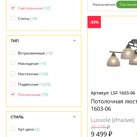
Возврат
Современный
Назначение:
Гостиная
Отзывы
Светильники
(12)
Хай тек
Установка
Споты
(+4)
Дизайнерам
-53%
Бренды
Контакты
ТИП
Встраиваемые
(+3)
Накладные
(+3)
Настенные
(+24)
Подвесные
(+225)
LSF-1603-06
Потолочные
(75)
Потолочная люстр
1603-06
СТИЛЬ
Lussole (Италия)
20 175 ₽
Арт-деко
(2)
9 499 ₽