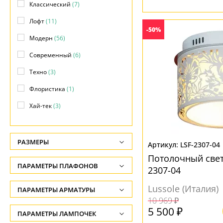
Классический
(7)
Лофт
(11)
-50%
Модерн
(56)
Современный
(6)
Техно
(3)
Флористика
(1)
Хай-тек
(3)
РАЗМЕРЫ
LSF-2307-04
Потолочный свет
Высота, см
ПАРАМЕТРЫ ПЛАФОНОВ
2307-04
-
ФОРМА ПЛАФОНА
Lussole (Италия)
ПАРАМЕТРЫ АРМАТУРЫ
Ширина, см
10 969 ₽
-
Бокал
(1)
5 500 ₽
ЦВЕТ АРМАТУРЫ
ПАРАМЕТРЫ ЛАМПОЧЕК