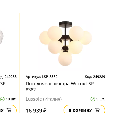
249288
LSP-8382
249289
SP-
Потолочная люстра Wilcox LSP-
8382
Lussole (Италия)
18 шт.
9 шт.
16 939 ₽
НУ
В КОРЗИНУ