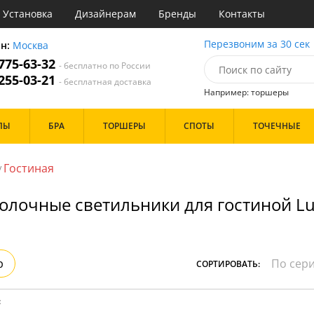
Установка
Дизайнерам
Бренды
Контакты
ы
Перезвоним за 30 сек
он:
Москва
 775-63-32
- бесплатно по России
атегории
 255-03-21
- бесплатная доставка
Например: торшеры
Назначение
Цвет
Бренд
ПЫ
БРА
ТОРШЕРЫ
СПОТЫ
ТОЧЕЧНЫЕ
тиная
Белые
Бронза
инет
Золото
Гостиная
/
е
Прозрачные
идор и прихожая
Хром
олочные светильники для гостиной Lu
ня
Черные
с
хожая
Дизайн/Форма
льня
Пауки
р
СОРТИРОВАТЬ:
Шары
:
Особенности