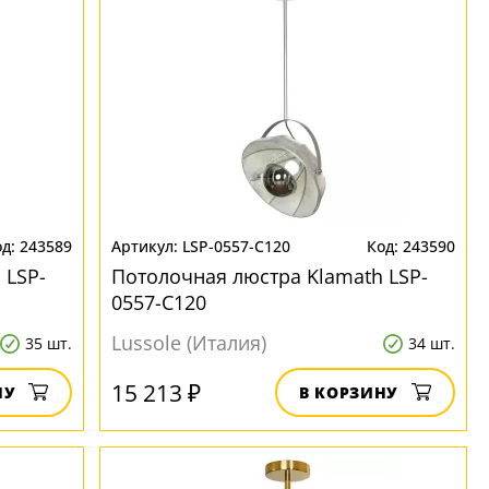
243589
LSP-0557-C120
243590
 LSP-
Потолочная люстра Klamath LSP-
0557-C120
Lussole (Италия)
35 шт.
34 шт.
15 213 ₽
НУ
В КОРЗИНУ