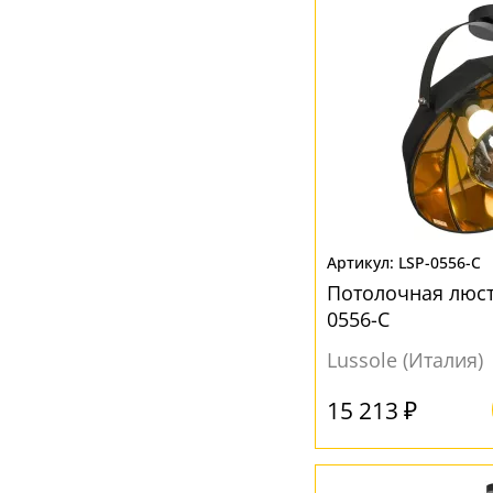
Черный
(7)
Янтарный
(2)
LSP-0556-C
Потолочная люст
0556-C
Lussole (Италия)
15 213 ₽