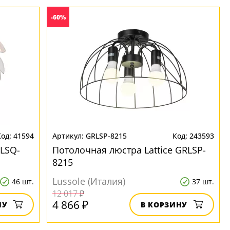
-60%
41594
GRLSP-8215
243593
 LSQ-
Потолочная люстра Lattice GRLSP-
8215
Lussole (Италия)
46 шт.
37 шт.
12 017 ₽
4 866 ₽
НУ
В КОРЗИНУ