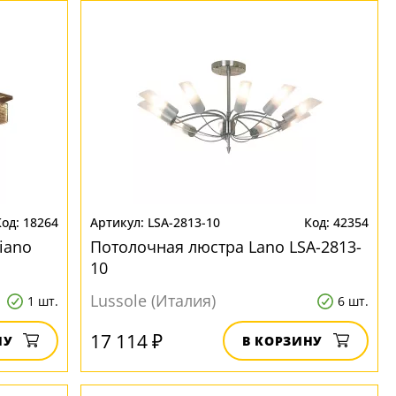
18264
LSA-2813-10
42354
iano
Потолочная люстра Lano LSA-2813-
10
Lussole (Италия)
1 шт.
6 шт.
17 114 ₽
НУ
В КОРЗИНУ