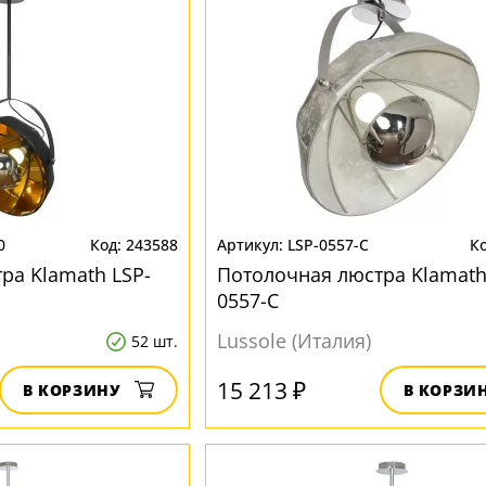
0
243588
LSP-0557-C
ра Klamath LSP-
Потолочная люстра Klamath
0557-C
Lussole (Италия)
52 шт.
15 213 ₽
В КОРЗИНУ
В КОРЗИ