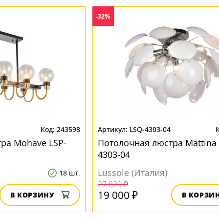
-32%
243598
LSQ-4303-04
ра Mohave LSP-
Потолочная люстра Mattina
4303-04
Lussole (Италия)
18 шт.
27 829 ₽
19 000 ₽
В КОРЗИНУ
В КОРЗИ