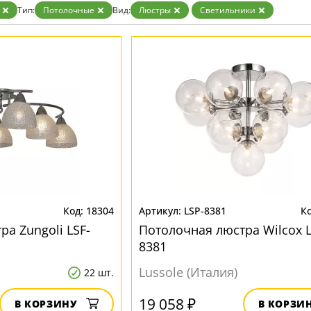
Тип:
Потолочные
Вид:
Люстры
Светильники
18304
LSP-8381
а Zungoli LSF-
Потолочная люстра Wilcox L
8381
Lussole (Италия)
22 шт.
19 058 ₽
В КОРЗИНУ
В КОРЗИ