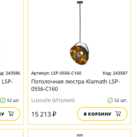
243586
LSP-0556-C160
243587
 LSP-
Потолочная люстра Klamath LSP-
0556-C160
Lussole (Италия)
52 шт.
52 шт.
15 213 ₽
НУ
В КОРЗИНУ