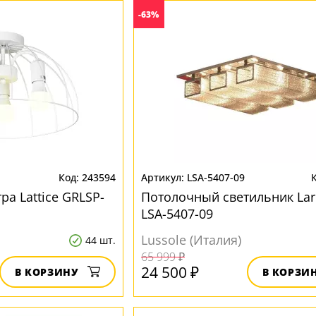
-63%
243594
LSA-5407-09
а Lattice GRLSP-
Потолочный светильник Lar
LSA-5407-09
Lussole (Италия)
44 шт.
65 999 ₽
24 500 ₽
В КОРЗИНУ
В КОРЗИ