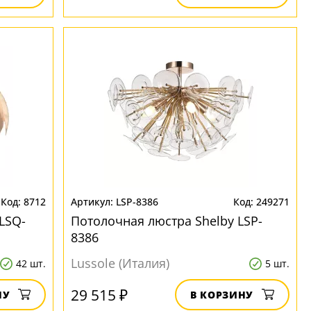
8712
LSP-8386
249271
LSQ-
Потолочная люстра Shelby LSP-
8386
Lussole (Италия)
42 шт.
5 шт.
29 515 ₽
НУ
В КОРЗИНУ