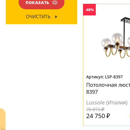
Глянцевый
(27)
ПОКАЗАТЬ
Текстиль
(11)
-68%
Зеркальное золото
(1)
ОЧИСТИТЬ
Зеркальный
(3)
НАПРАВЛЕНИЕ
Зеркальный хром
(1)
Вверх
(16)
Матовый
(49)
Вверх/Вниз
(1)
Вниз
(57)
МАТЕРИАЛ
LSP-8397
Потолочная люст
Акрил
(8)
8397
Без плафона
(10)
Lussole (Италия)
Металл
(6)
76 815 ₽
Пластик
(4)
24 750 ₽
Полимер
(1)