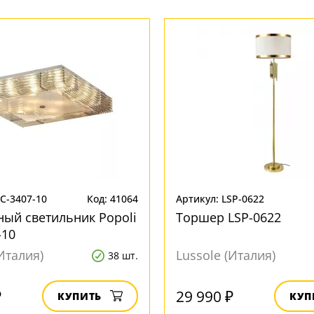
SC-3407-10
Код: 41064
Артикул: LSP-0622
ый светильник Popoli
Торшер LSP-0622
-10
Италия)
Lussole (Италия)
38 шт.
₽
29 990 ₽
КУПИТЬ
КУП