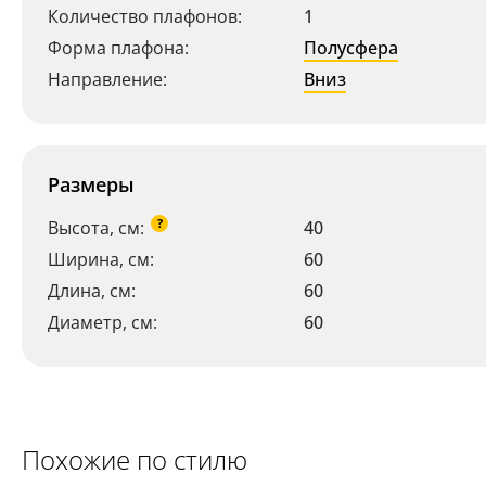
Количество плафонов:
1
Форма плафона:
Полусфера
Направление:
Вниз
Размеры
?
Высота, см:
40
Ширина, см:
60
Длина, см:
60
Диаметр, см:
60
Ваш регион:
Москва
+7 (800) 775-63-32
- бесплатно по России
+7 (495) 255-03-21
Похожие по стилю
- бесплатная доставка