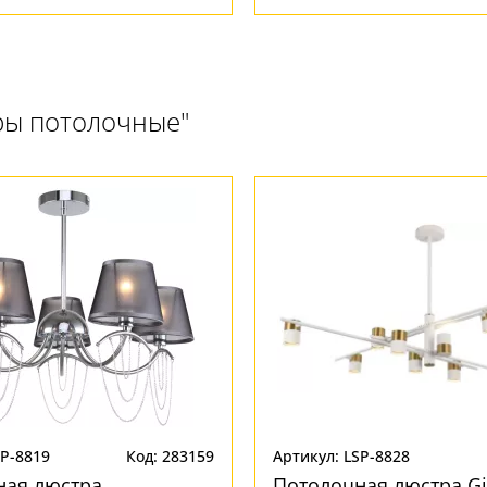
ры потолочные"
SP-8819
Код: 283159
Артикул: LSP-8828
ная люстра
Потолочная люстра Gil