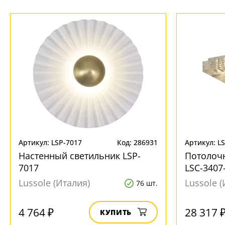
Артикул: LSP-7017
Код: 286931
Артикул: L
Настенный светильник LSP-
Потолочн
7017
LSC-3407
Lussole (Италия)
Lussole (
76 шт.
4 764 ₽
28 317 
КУПИТЬ