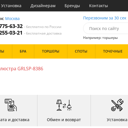
Установка
Дизайнерам
Бренды
Контакты
ы
Перезвоним за 30 сек
он:
Москва
 775-63-32
- бесплатно по России
атегории
 255-03-21
- бесплатная доставка
Например: торшеры
Назначение
Цвет
Бренд
ПЫ
БРА
ТОРШЕРЫ
СПОТЫ
ТОЧЕЧНЫЕ
тиная
Белые
Бронза
инет
Золото
люстра GRLSP-8386
е
Прозрачные
идор и прихожая
Хром
ня
Черные
с
хожая
Дизайн/Форма
льня
Пауки
Шары
ата и доставка
Обмен и возврат
Установка
Особенности