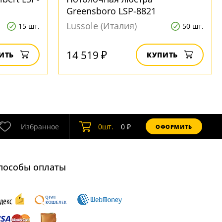
Greensboro LSP-8821
Lussole (Италия)
15 шт.
50 шт.
14 519 ₽
ИТЬ
КУПИТЬ
Избранное
0
шт.
0
₽
ОФОРМИТЬ
пособы оплаты