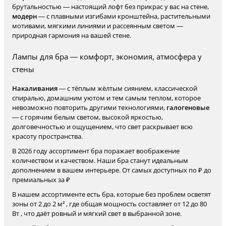
брутальностью — настоящий лофт без прикрас у вас на стене,
модерн
— с плавными изгибами кронштейна, растительными
мотивами, мягкими линиями и рассеянным светом —
природная гармония на вашей стене.
Лампы для бра — комфорт, экономия, атмосфера у
стены
Накаливания
— с тёплым жёлтым сиянием, классической
спиралью, домашним уютом и тем самым теплом, которое
невозможно повторить другими технологиями,
галогеновые
— с горячим белым светом, высокой яркостью,
долговечностью и ощущением, что свет раскрывает всю
красоту пространства.
В 2026 году ассортимент бра поражает воображение
количеством и качеством. Наши бра станут идеальным
дополнением в вашем интерьере. От самых доступных по ₽ до
премиальных за ₽
В нашем ассортименте есть бра, которые без проблем осветят
зоны от 2 до 2 м² , где общая мощность составляет от 12 до 80
Вт , что даёт ровный и мягкий свет в выбранной зоне.