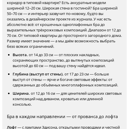
коридор в типовой квартире? Есть аккуратные модели
шириной 12–20 см. Широкая стена в гостиной? Бра шириной
50–70 см — и интерьер зазвучит по-новому, будто вы
оказались в дизайнерском проекте из журнала. У нас есть
абсолютно всё: от крошечных одноплафонных бра до
выразительных трёхрожковых композиций. Диапазон от 12 до
70 см. От типовой квартиры до просторного загородного дома.
Размер имеет значение — а мы даём возможность выбрать
безо всяких ограничений.
Высота.
от 14 до 33 см — от плоских накладных,
сохраняющих пространство, до вытянутых композиций
высотой до 60 см — под вашу стену найдётся идеал.
Глубина (выступ от стены).
от 17 до 23 см — больше
выступ от стены — ярче и богаче световые эффекты: от
сдержанных до объёмных многоплафонных композиций.
Ширина.
от 12 до 16 см — для ценителей широких световых
композиций над диваном, кроватью или длинной
консолью.
Бра в каждом направлении — от прованса до лофта
Лофт
— с лампами Эдисона, открытыми проводами и честной