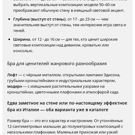
выбрать вертикальные композиции: модели 50–60 см
преображают обычную стену в изящный световой акцент.
Глубина (выступ от стены).
от 17 - до 23 см — чем
значительнее выступ от стены, тем интереснее игра света и
теней.
Ширина.
от 12 - до 16 см — для тех, кто ценит широкие
световые композиции над диваном, кроватью или
консолью.
Бра для ценителей жанрового разнообразия
Лофт
— с чёрным металлом, открытыми лампами Эдисона,
грубыми кронштейнами и индустриальным характером,
модерн
— с изящными растительными узорами на
кронштейнах, цветочными плафонами и атмосферой сада.
Едва заметное на стене или по-настоящему эффектное
бра из Италии — оба варианта уже в каталоге
Размер бра — это его характер и настроение. От утончённых
12-сантиметровых малышек до полуметровых композиций с
несколькими плафонами. Маленькая прихожая или узкий