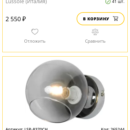
Lussole (Италия)
41 шт.
2 550 ₽
В КОРЗИНУ
LSP-8370CH
265244