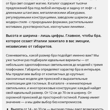
от бра свет создает магию. Каталог содержит тысячи
предложений бра под любой интерьер и задачу от лофт - с
длинными штангами, металлическими абажурами,
регулируемыми конструкциями, заводским шармом до
модерн стиля - с природными формами, растительными
мотивами, рукотворностью, изогнутыми линиями .
Высота и ширина - лишь цифры. Главное, чтобы бра,
которое созает Италии зажигало в вас эмоции,
независимо от габаритов.
Сомневаетесь, какой размер бра подойдет именно вам? Мы
уже тысячи раз подбирали идеальные варианты — от
небольших одноплафонных светильников до моделей с тремя
плафонами. Габариты определяют характер бра в интерьере.
Мы предлагаем выбор от компактных до крупных:
лаконичные модели для прихожей и выразительные
композиции для гостиных. В каталоге - и миниатюрные
светильники, и многорожковые конструкции: каждый найдет
свой идеальный размер. От 12 см до 70 см в ширину. От
скромной прихожей до просторной гостиной. Размер имеет
значение — а мы даём выбор без компромиссов.
Высота
от 14 - до 33 см — высокие стены дают возможность