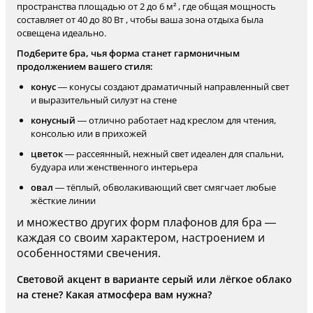
пространства площадью от 2 до 6 м² , где общая мощность
составляет от 40 до 80 Вт , чтобы ваша зона отдыха была
освещена идеально.
Подберите бра, чья форма станет гармоничным
продолжением вашего стиля:
конус
— конусы создают драматичный направленный свет
и выразительный силуэт на стене
конусный
— отлично работает над креслом для чтения,
консолью или в прихожей
цветок
— рассеянный, нежный свет идеален для спальни,
будуара или женственного интерьера
овал
— тёплый, обволакивающий свет смягчает любые
жёсткие линии
и множество других форм плафонов для бра —
каждая со своим характером, настроением и
особенностями свечения.
Световой акцент в варианте серый или лёгкое облако
на стене? Какая атмосфера вам нужна?