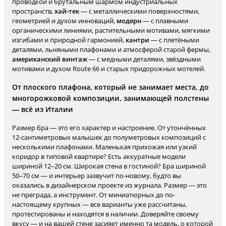
проводкой и брутальным шармом индустриальных
пространств,
хай-тек
— с металлическими поверхностями,
геометрией и духом инноваций,
модерн
— с плавными
органическими линиями, растительными мотивами, мягкими
изгибами и природной гармонией,
кантри
— с плетёными
деталями, льняными плафонами и атмосферой старой фермы,
американский винтаж
— с медными деталями, звёздными
мотивами и духом Route 66 и старых придорожных мотелей.
От плоского плафона, который не занимает места, до
многорожковой композиции, занимающей полстены
— всё из Италии
Размер бра — это его характер и настроение. От утончённых
12-сантиметровых малышек до полуметровых композиций с
несколькими плафонами. Маленькая прихожая или узкий
коридор в типовой квартире? Есть аккуратные модели
шириной 12–20 см. Широкая стена в гостиной? Бра шириной
50–70 см — и интерьер зазвучит по-новому, будто вы
оказались в дизайнерском проекте из журнала. Размер — это
не преграда, а инструмент. От миниатюрных до по-
настоящему крупных — все варианты уже рассчитаны,
протестированы и находятся в наличии. Доверяйте своему
вкусу — и на вашей стене засияет именно та модель, о которой