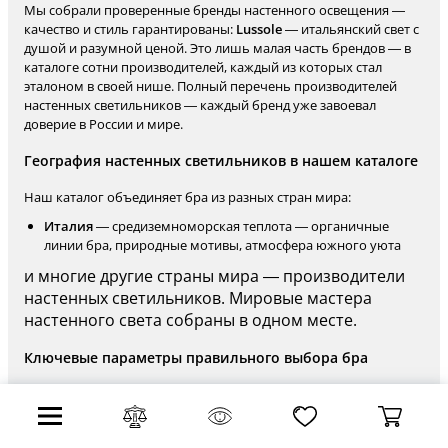
Мы собрали проверенные бренды настенного освещения —
качество и стиль гарантированы:
Lussole
— итальянский свет с
душой и разумной ценой. Это лишь малая часть брендов — в
каталоге сотни производителей, каждый из которых стал
эталоном в своей нише. Полный перечень производителей
настенных светильников — каждый бренд уже завоевал
доверие в России и мире.
География настенных светильников в нашем каталоге
Наш каталог объединяет бра из разных стран мира:
Италия
— средиземноморская теплота — органичные
линии бра, природные мотивы, атмосфера южного уюта
и многие другие страны мира — производители
настенных светильников. Мировые мастера
настенного света собраны в одном месте.
Ключевые параметры правильного выбора бра
Когда стиль и форма бра уже выбраны, стоит внимательно
изучить рабочие характеристики. Светильники от разных
фабрик существенно различаются между собой по целому