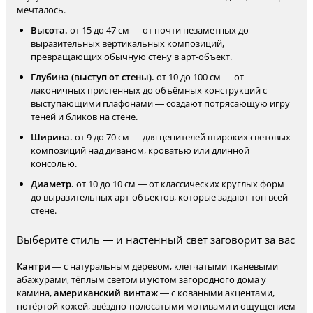
мечталось.
Высота.
от 15 до 47 см — от почти незаметных до
выразительных вертикальных композиций,
превращающих обычную стену в арт-объект.
Глубина (выступ от стены).
от 10 до 100 см — от
лаконичных пристенных до объёмных конструкций с
выступающими плафонами — создают потрясающую игру
теней и бликов на стене.
Ширина.
от 9 до 70 см — для ценителей широких световых
композиций над диваном, кроватью или длинной
консолью.
Диаметр.
от 10 до 10 см — от классических круглых форм
до выразительных арт-объектов, которые задают тон всей
стене.
Выберите стиль — и настенный свет заговорит за вас
Кантри
— с натуральным деревом, клетчатыми тканевыми
абажурами, тёплым светом и уютом загородного дома у
камина,
американский винтаж
— с коваными акцентами,
потёртой кожей, звёздно-полосатыми мотивами и ощущением