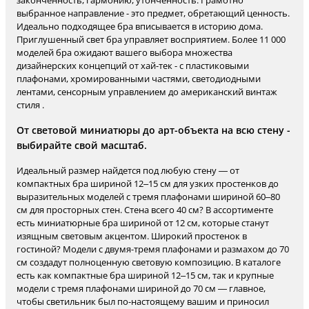
законченность, гармонию, утонченность. Грамотно
выбранное направление - это предмет, обретающий ценность.
Идеально подходящее бра вписывается в историю дома.
Приглушенный свет бра управляет восприятием. Более 11 000
моделей бра ожидают вашего выбора множества
дизайнерских концепций от хай-тек - с пластиковыми
плафонами, хромированными частями, светодиодными
лентами, сенсорным управлением до американский винтаж
стиля .
От световой миниатюры до арт-объекта на всю стену -
выбирайте свой масштаб.
Идеальный размер найдется под любую стену — от
компактных бра шириной 12–15 см для узких простенков до
выразительных моделей с тремя плафонами шириной 60–80
см для просторных стен. Стена всего 40 см? В ассортименте
есть миниатюрные бра шириной от 12 см, которые станут
изящным световым акцентом. Широкий простенок в
гостиной? Модели с двумя-тремя плафонами и размахом до 70
см создадут полноценную световую композицию. В каталоге
есть как компактные бра шириной 12–15 см, так и крупные
модели с тремя плафонами шириной до 70 см — главное,
чтобы светильник был по-настоящему вашим и приносил