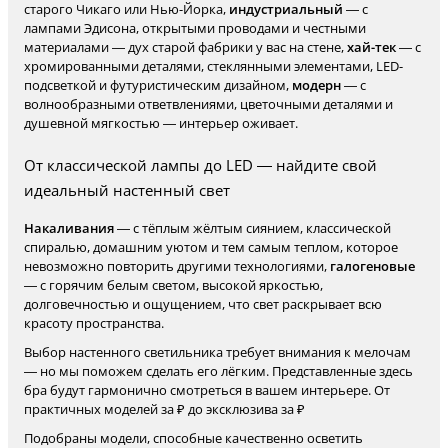
старого Чикаго или Нью-Йорка,
индустриальный
— с
лампами Эдисона, открытыми проводами и честными
материалами — дух старой фабрики у вас на стене,
хай-тек
— с
хромированными деталями, стеклянными элементами, LED-
подсветкой и футуристическим дизайном,
модерн
— с
волнообразными ответвлениями, цветочными деталями и
душевной мягкостью — интерьер оживает.
От классической лампы до LED — найдите свой
идеальный настенный свет
Накаливания
— с тёплым жёлтым сиянием, классической
спиралью, домашним уютом и тем самым теплом, которое
невозможно повторить другими технологиями,
галогеновые
— с горячим белым светом, высокой яркостью,
долговечностью и ощущением, что свет раскрывает всю
красоту пространства.
Выбор настенного светильника требует внимания к мелочам
— но мы поможем сделать его лёгким. Представленные здесь
бра будут гармонично смотреться в вашем интерьере. От
практичных моделей за ₽ до эксклюзива за ₽
Подобраны модели, способные качественно осветить