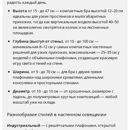
радость каждый день.
Высота
от 15 - до 47 см — компактные бра высотой 12–20 см
идеальны для узких простенков и малогабаритных
прихожих, тогда как вертикальные модели высотой 40–50
см великолепно смотрятся в холлах и на лестничных
площадках.
Глубина (выступ от стены).
от 10 - до 100 см —
минимальная 8–12 см у самых компактных настенных
решений для узких прихожих, максимальная — 25–35 см у
моделей с объёмными плафонами, создающих красивую
игру света и теней на стене.
Ширина.
от 9 - до 70 см — для бра с двумя-тремя
плафонами над широкими кроватями, длинными
консолями и просторными стенами.
Диаметр.
от 10 - до 10 см — от крошечных, размером с
ладонь, до полуметровых круглых композиций — любой
масштаб уже на складе.
Разнообразие стилей в настенном освещении
Индустриальный
— с решётчатыми плафонами, открытой