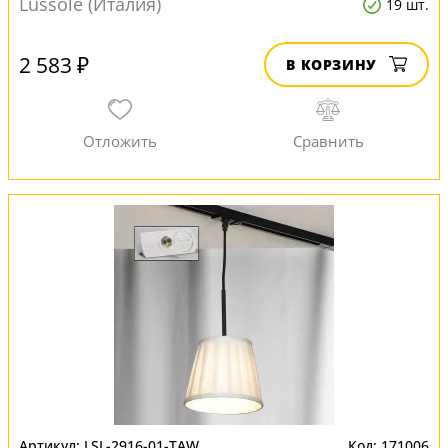
Lussole (Италия)
19 шт.
2 583 ₽
В КОРЗИНУ
LSL-2916-01-TAW
171006