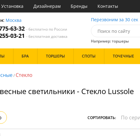
Установка
Дизайнерам
Бренды
Контакты
ы
Перезвоним за 30 сек
он:
Москва
 775-63-32
- бесплатно по России
атегории
 255-03-21
- бесплатная доставка
Например: торшеры
Назначение
Цвет
Бренд
ПЫ
БРА
ТОРШЕРЫ
СПОТЫ
ТОЧЕЧНЫЕ
тиная
Белые
Бронза
инет
Золото
есные
Стекло
/
е
Прозрачные
идор и прихожая
Хром
весные светильники - Стекло Lussole
ня
Черные
с
хожая
Дизайн/Форма
льня
Пауки
р
СОРТИРОВАТЬ:
Шары
:
Особенности