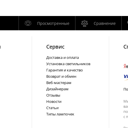
Просмотренные
Сравнение
и
Cервис
С
Доставка и оплата
Установка светильников
Гарантия и качество
Возврат и обмен
Веб-мастерам
Дизайнерам
По
Отзывы
Мы
Новости
ва
Статьи
по
Типы лампочек
с
п
Вс