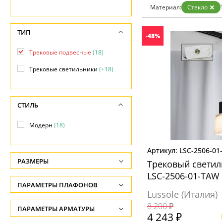
Возврат
Современный
Материал:
Стекло
Отзывы
Хай тек
Установка
Дизайнерам
ТИП
-48%
Бренды
Контакты
Трековые подвесные
(18)
Трековые светильники
(+18)
СТИЛЬ
Модерн
(18)
LSC-2506-01
РАЗМЕРЫ
Трековый светиль
LSC-2506-01-TAW
Высота, см
ПАРАМЕТРЫ ПЛАФОНОВ
-
Lussole (Италия)
8 200 ₽
ПОВЕРХНОСТЬ
ПАРАМЕТРЫ АРМАТУРЫ
Глубина, см
4 243 ₽