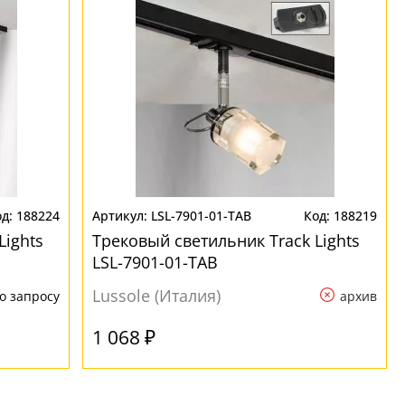
188224
LSL-7901-01-TAB
188219
Lights
Трековый светильник Track Lights
LSL-7901-01-TAB
Lussole (Италия)
о запросу
архив
1 068 ₽