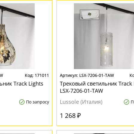
AW
171011
LSX-7206-01-TAW
ник Track Lights
Трековый светильник Track 
LSX-7206-01-TAW
Lussole (Италия)
По запросу
П
1 268 ₽