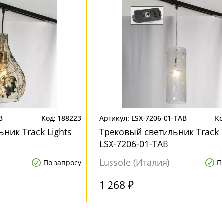
B
188223
LSX-7206-01-TAB
ник Track Lights
Трековый светильник Track 
LSX-7206-01-TAB
Lussole (Италия)
По запросу
П
1 268 ₽