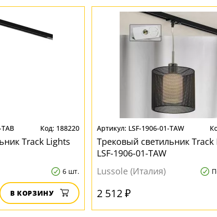
-TAB
188220
LSF-1906-01-TAW
ник Track Lights
Трековый светильник Track 
LSF-1906-01-TAW
Lussole (Италия)
6 шт.
П
2 512 ₽
В КОРЗИНУ