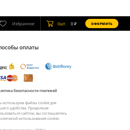
Избранное
0
шт.
0
₽
ОФОРМИТЬ
пособы оплаты
литика безопасности платежей
 используем файлы cookie для
шего удобства. Продолжая
льзоваться сайтом, вы соглашаетесь
олитикой использования cookie.
е права защищены 2026 г.