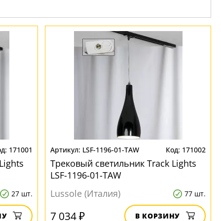
171001
LSF-1196-01-TAW
171002
Lights
Трековый светильник Track Lights
LSF-1196-01-TAW
Lussole (Италия)
27 шт.
77 шт.
7 034 ₽
НУ
В КОРЗИНУ