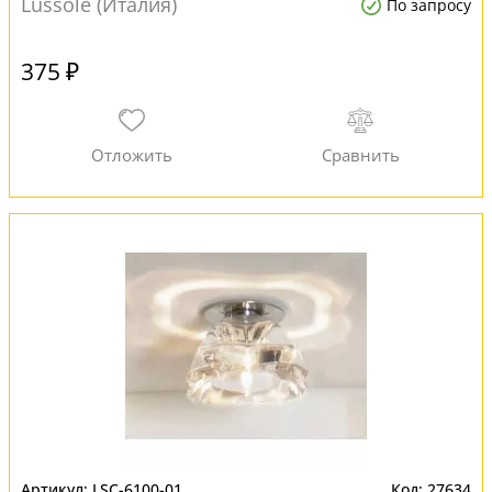
Lussole (Италия)
По запросу
375 ₽
LSC-6100-01
27634