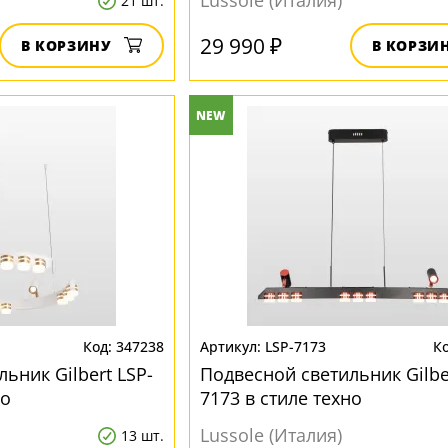
Lussole (Италия)
21 шт.
29 990 ₽
В КОРЗИНУ
В КОРЗИ
NEW
347238
LSP-7173
ьник Gilbert LSP-
Подвесной светильник Gilbe
но
7173 в стиле техно
Lussole (Италия)
13 шт.