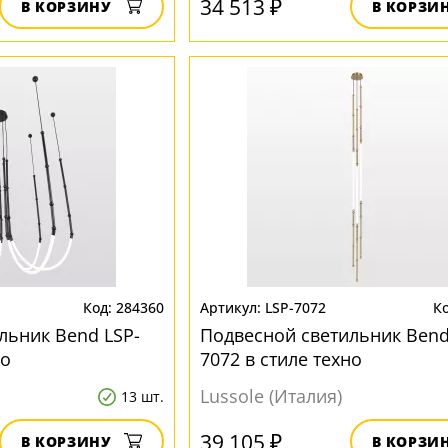
34 513 ₽
В КОРЗИНУ
В КОРЗИ
284360
LSP-7072
льник Bend LSP-
Подвесной светильник Bend
но
7072 в стиле техно
Lussole (Италия)
13 шт.
39 105 ₽
В КОРЗИНУ
В КОРЗИ