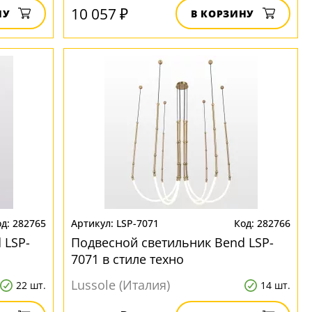
10 057 ₽
НУ
В КОРЗИНУ
282765
LSP-7071
282766
 LSP-
Подвесной светильник Bend LSP-
7071 в стиле техно
Lussole (Италия)
22 шт.
14 шт.