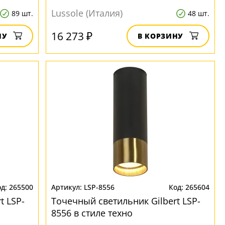
Lussole (Италия)
89 шт.
48 шт.
16 273 ₽
НУ
В КОРЗИНУ
265500
LSP-8556
265604
t LSP-
Точечный светильник Gilbert LSP-
8556 в стиле техно