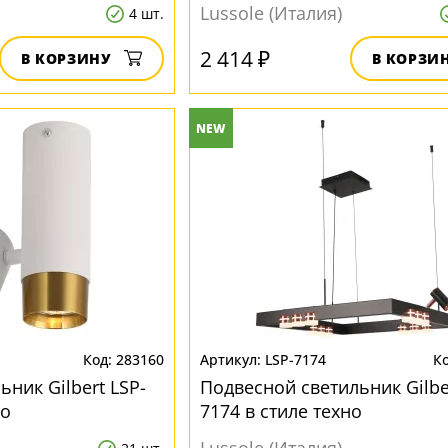
Lussole (Италия)
4 шт.
2 414 ₽
В КОРЗИНУ
В КОРЗИ
NEW
283160
LSP-7174
ник Gilbert LSP-
Подвесной светильник Gilbe
но
7174 в стиле техно