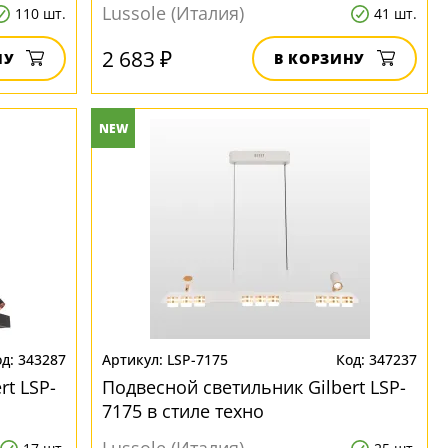
Lussole (Италия)
110 шт.
41 шт.
2 683 ₽
НУ
В КОРЗИНУ
NEW
343287
LSP-7175
347237
rt LSP-
Подвесной светильник Gilbert LSP-
7175 в стиле техно