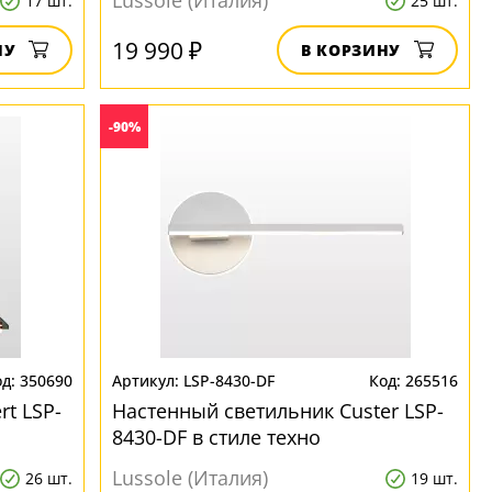
Lussole (Италия)
17 шт.
25 шт.
19 990 ₽
НУ
В КОРЗИНУ
-90%
350690
LSP-8430-DF
265516
rt LSP-
Настенный светильник Custer LSP-
8430-DF в стиле техно
Lussole (Италия)
26 шт.
19 шт.