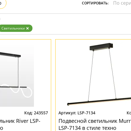
р
СОРТИРОВАТЬ:
:
Светильники
243557
LSP-7134
ьник River LSP-
Подвесной светильник Murr
но
LSP-7134 в стиле техно