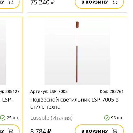
75 240 ₽
НУ
В КОРЗИНУ
285127
LSP-7005
282761
 LSP-
Подвесной светильник LSP-7005 в
стиле техно
Lussole (Италия)
25 шт.
96 шт.
8 784 ₽
НУ
В КОРЗИНУ