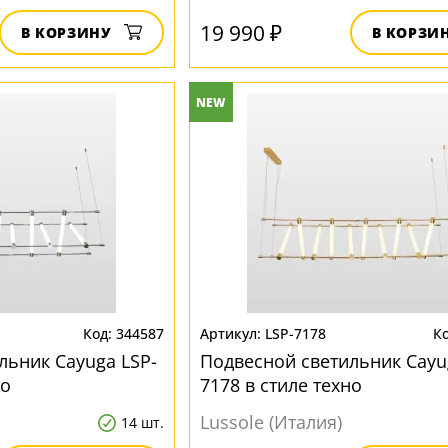
19 990 ₽
В КОРЗИНУ
В КОРЗИ
NEW
344587
LSP-7178
льник Cayuga LSP-
Подвесной светильник Cayu
но
7178 в стиле техно
Lussole (Италия)
14 шт.