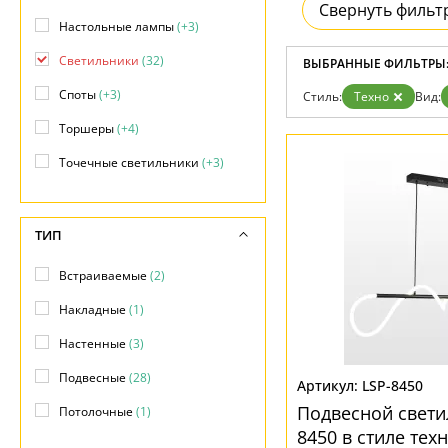
Возврат
Свернуть фильт
Современный
Отзывы
Настольные лампы
(+3)
Хай тек
Установка
Светильники
(32)
Дизайнерам
ВЫБРАННЫЕ ФИЛЬТРЫ
Бренды
Споты
(+3)
Стиль:
Техно
Вид:
Контакты
Торшеры
(+4)
Точечные светильники
(+3)
ТИП
Встраиваемые
(2)
Накладные
(1)
Настенные
(3)
Подвесные
(28)
LSP-8450
Подвесной светил
Потолочные
(1)
8450 в стиле тех