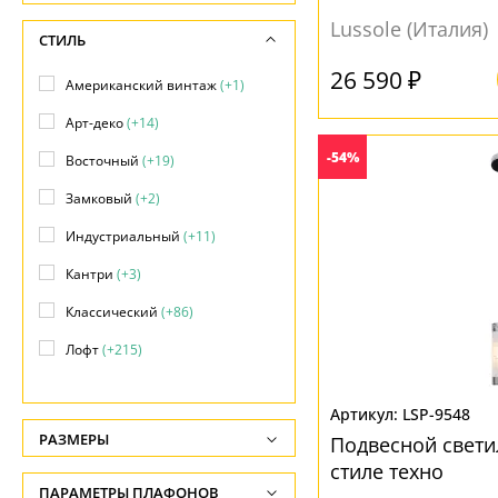
Lussole (Италия)
СТИЛЬ
26 590 ₽
Американский винтаж
(+1)
Арт-деко
(+14)
-54%
Восточный
(+19)
Замковый
(+2)
Индустриальный
(+11)
Кантри
(+3)
Классический
(+86)
Лофт
(+215)
Марокканский
(+1)
LSP-9548
Минимализм
(+11)
РАЗМЕРЫ
Подвесной свети
Модерн
(+608)
стиле техно
Высота, см
ПАРАМЕТРЫ ПЛАФОНОВ