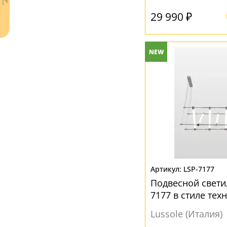
Хром
(2)
29 990 ₽
Черный
(7)
NEW
Ваш регион:
Москва
+7 (800) 775-63-32
- бесплатно по России
+7 (495) 255-03-21
- бесплатная доставка
LSP-7177
Подвесной свети
7177 в стиле тех
Lussole (Италия)