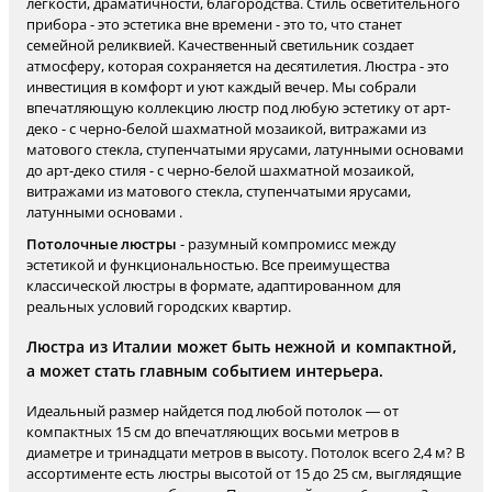
легкости, драматичности, благородства. Стиль осветительного
прибора - это эстетика вне времени - это то, что станет
семейной реликвией. Качественный светильник создает
атмосферу, которая сохраняется на десятилетия. Люстра - это
инвестиция в комфорт и уют каждый вечер. Мы собрали
впечатляющую коллекцию люстр под любую эстетику от арт-
деко - с черно-белой шахматной мозаикой, витражами из
матового стекла, ступенчатыми ярусами, латунными основами
до арт-деко стиля - с черно-белой шахматной мозаикой,
витражами из матового стекла, ступенчатыми ярусами,
латунными основами .
Потолочные люстры
- разумный компромисс между
эстетикой и функциональностью. Все преимущества
классической люстры в формате, адаптированном для
реальных условий городских квартир.
Люстра из Италии может быть нежной и компактной,
а может стать главным событием интерьера.
Идеальный размер найдется под любой потолок — от
компактных 15 см до впечатляющих восьми метров в
диаметре и тринадцати метров в высоту. Потолок всего 2,4 м? В
ассортименте есть люстры высотой от 15 до 25 см, выглядящие