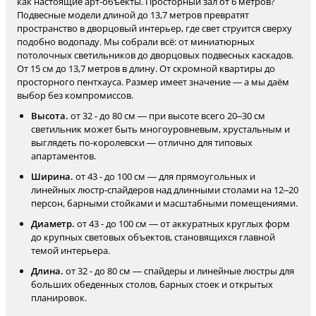
как настоящие арт-объекты. Просторный зал от 6 метров?
Подвесные модели длиной до 13,7 метров превратят
пространство в дворцовый интерьер, где свет струится сверху
подобно водопаду. Мы собрали всё: от миниатюрных
потолочных светильников до дворцовых подвесных каскадов.
От 15 см до 13,7 метров в длину. От скромной квартиры до
просторного пентхауса. Размер имеет значение — а мы даём
выбор без компромиссов.
Высота.
от 32 - до 80 см — при высоте всего 20–30 см
светильник может быть многоуровневым, хрустальным и
выглядеть по-королевски — отлично для типовых
апартаментов.
Ширина.
от 43 - до 100 см — для прямоугольных и
линейных люстр-спайдеров над длинными столами на 12–20
персон, барными стойками и масштабными помещениями.
Диаметр.
от 43 - до 100 см — от аккуратных круглых форм
до крупных световых объектов, становящихся главной
темой интерьера.
Длина.
от 32 - до 80 см — спайдеры и линейные люстры для
больших обеденных столов, барных стоек и открытых
планировок.