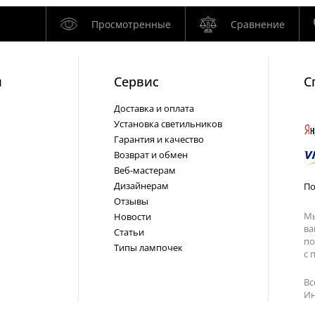
Просмотренные
Сравнение
и
Cервис
С
Доставка и оплата
Установка светильников
Гарантия и качество
Возврат и обмен
Веб-мастерам
Дизайнерам
По
Отзывы
Мы
Новости
ва
Статьи
по
Типы лампочек
с
п
Вс
Ин