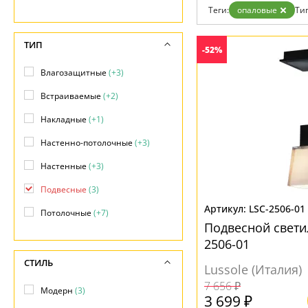
Возврат
Современный
Теги:
опаловые
Тип
Отзывы
Хай тек
Установка
Дизайнерам
ТИП
-52%
Бренды
Контакты
Влагозащитные
(+3)
Встраиваемые
(+2)
Накладные
(+1)
Настенно-потолочные
(+3)
Настенные
(+3)
Подвесные
(3)
LSC-2506-01
Потолочные
(+7)
Подвесной свети
2506-01
СТИЛЬ
Lussole (Италия)
7 656 ₽
Модерн
(3)
3 699 ₽