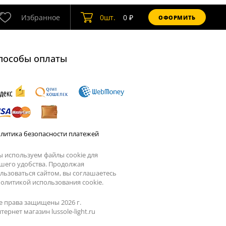
Избранное
0
шт.
0
₽
ОФОРМИТЬ
пособы оплаты
литика безопасности платежей
 используем файлы cookie для
шего удобства. Продолжая
льзоваться сайтом, вы соглашаетесь
олитикой использования cookie.
е права защищены 2026 г.
тернет магазин lussole-light.ru