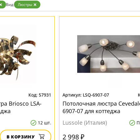
Вид:
Люстры
57931
LSQ-6907-07
ра Briosco LSA-
Потолочная люстра Cevedal
еджа
6907-07 для коттеджа
Lussole (Италия)
12 шт.
П
2 998 ₽
В КОРЗИНУ