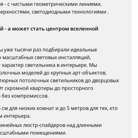
я - с чистыми геометрическими линиями,
ерхностями, светодиодными технологиями .
 - а может стать центром вселенной
ы уже тысячи раз подбирали идеальные
о масштабных световых инсталляций,
характер светильника в интерьере. Мы
толочных моделей до крупных арт-объектов,
тюрных потолочных светильников до дворцовых
. От скромной квартиры до просторного
р без компромиссов.
см для низких комнат и до 5 метров для тех, кто
м интерьера.
и линейных люстр-спайдеров над длинными
масштабными помещениями.