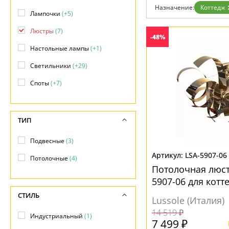
Возврат
Современный
Назначение:
Коттедж
Отзывы
Лампочки
(+5)
Хай тек
Установка
Люстры
(7)
Дизайнерам
-48%
Бренды
Настольные лампы
(+1)
Контакты
Светильники
(+29)
Споты
(+7)
ТИП
Подвесные
(3)
LSA-5907-06
Потолочные
(4)
Потолочная люст
5907-06 для котт
СТИЛЬ
Lussole (Италия)
14 519 ₽
Индустриальный
(1)
7 499 ₽