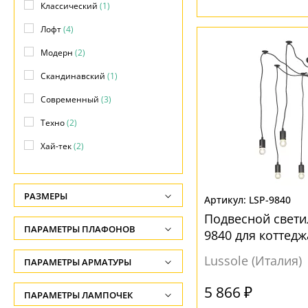
Классический
(1)
Лофт
(4)
Модерн
(2)
Скандинавский
(1)
Современный
(3)
Техно
(2)
Хай-тек
(2)
РАЗМЕРЫ
LSP-9840
Подвесной светил
Высота, см
ПАРАМЕТРЫ ПЛАФОНОВ
9840 для коттедж
-
ФОРМА ПЛАФОНА
Lussole (Италия)
ПАРАМЕТРЫ АРМАТУРЫ
Ширина, см
-
Без плафона
(1)
5 866 ₽
ЦВЕТ АРМАТУРЫ
ПАРАМЕТРЫ ЛАМПОЧЕК