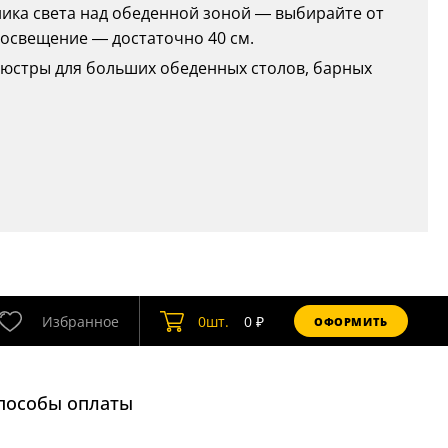
дника света над обеденной зоной — выбирайте от
 освещение — достаточно 40 см.
 люстры для больших обеденных столов, барных
Избранное
0
шт.
0
₽
ОФОРМИТЬ
пособы оплаты