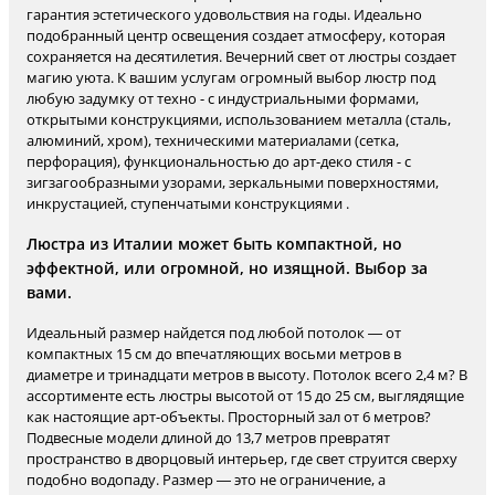
гарантия эстетического удовольствия на годы. Идеально
подобранный центр освещения создает атмосферу, которая
сохраняется на десятилетия. Вечерний свет от люстры создает
магию уюта. К вашим услугам огромный выбор люстр под
любую задумку от техно - с индустриальными формами,
открытыми конструкциями, использованием металла (сталь,
алюминий, хром), техническими материалами (сетка,
перфорация), функциональностью до арт-деко стиля - с
зигзагообразными узорами, зеркальными поверхностями,
инкрустацией, ступенчатыми конструкциями .
Люстра из Италии может быть компактной, но
эффектной, или огромной, но изящной. Выбор за
вами.
Идеальный размер найдется под любой потолок — от
компактных 15 см до впечатляющих восьми метров в
диаметре и тринадцати метров в высоту. Потолок всего 2,4 м? В
ассортименте есть люстры высотой от 15 до 25 см, выглядящие
как настоящие арт-объекты. Просторный зал от 6 метров?
Подвесные модели длиной до 13,7 метров превратят
пространство в дворцовый интерьер, где свет струится сверху
подобно водопаду. Размер — это не ограничение, а