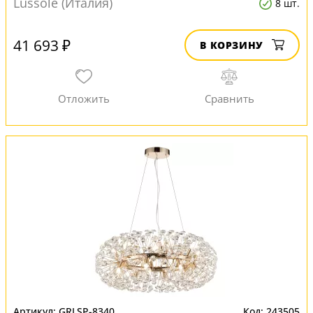
Lussole (Италия)
8 шт.
41 693 ₽
В КОРЗИНУ
GRLSP-8340
243505