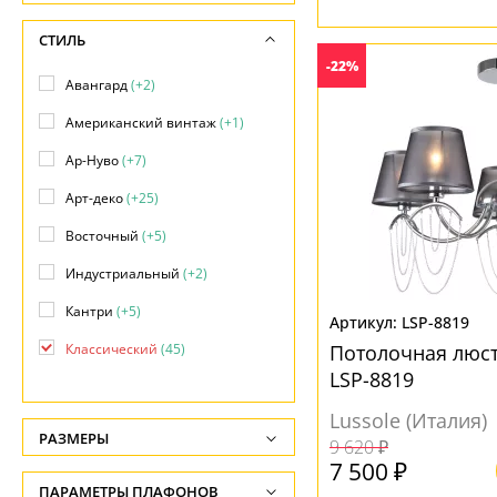
СТИЛЬ
-22%
Авангард
(+2)
Американский винтаж
(+1)
Ар-Нуво
(+7)
Арт-деко
(+25)
Восточный
(+5)
Индустриальный
(+2)
Кантри
(+5)
LSP-8819
Классический
(45)
Потолочная люст
LSP-8819
Лофт
(+32)
Lussole (Италия)
Минимализм
(+1)
РАЗМЕРЫ
9 620 ₽
Модерн
(+356)
7 500 ₽
Высота, см
ПАРАМЕТРЫ ПЛАФОНОВ