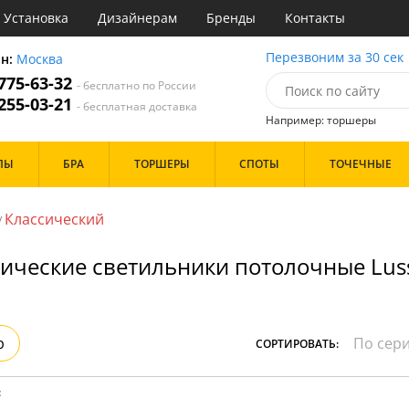
Установка
Дизайнерам
Бренды
Контакты
ы
Перезвоним за 30 сек
он:
Москва
 775-63-32
- бесплатно по России
атегории
 255-03-21
- бесплатная доставка
Например: торшеры
Назначение
Цвет
Бренд
ПЫ
БРА
ТОРШЕРЫ
СПОТЫ
ТОЧЕЧНЫЕ
тиная
Белые
Бронза
инет
Золото
Классический
/
е
Прозрачные
идор и прихожая
Хром
ические светильники потолочные Lus
ня
Черные
с
хожая
Дизайн/Форма
льня
Пауки
р
СОРТИРОВАТЬ:
Шары
:
Особенности