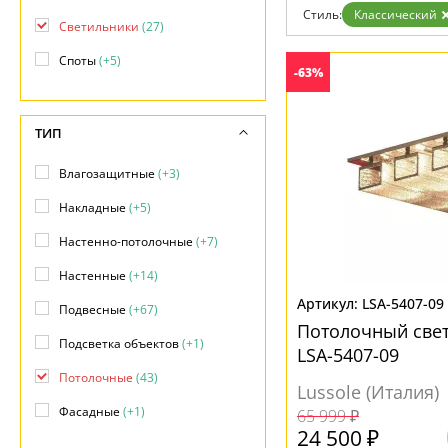
Возврат
Современный
Стиль:
Классический
Отзывы
Светильники
(27)
Хай тек
Установка
Споты
(+5)
Дизайнерам
-63%
Бренды
Контакты
ТИП
Влагозащитные
(+3)
Накладные
(+5)
Настенно-потолочные
(+7)
Настенные
(+14)
LSA-5407-09
Подвесные
(+67)
Потолочный свет
Подсветка объектов
(+1)
LSA-5407-09
Потолочные
(43)
Lussole (Италия)
Фасадные
(+1)
65 999 ₽
24 500 ₽