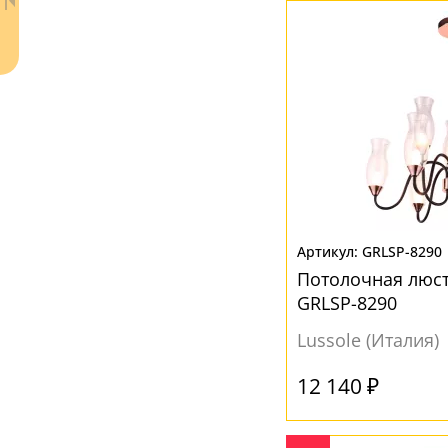
Ткань
(1)
Хрусталь
(13)
ЦВЕТ ПЛАФОНОВ
Бежевый
(6)
Белый
(18)
Коричневый
(2)
Ваш регион:
Москва
Кофейный
(2)
GRLSP-8290
+7 (800) 775-63-32
- бесплатно по России
Потолочная люст
Матовый
(2)
+7 (495) 255-03-21
GRLSP-8290
- бесплатная доставка
Медь
(1)
Lussole (Италия)
Прозрачный
(25)
12 140 ₽
Серый
(5)
Хром
(1)