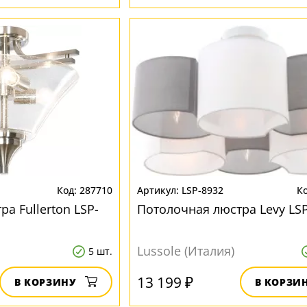
287710
LSP-8932
а Fullerton LSP-
Потолочная люстра Levy LS
Lussole (Италия)
5 шт.
13 199 ₽
В КОРЗИНУ
В КОРЗИ