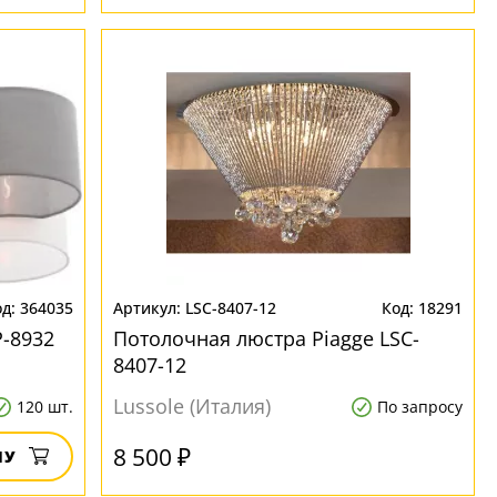
364035
LSC-8407-12
18291
P-8932
Потолочная люстра Piagge LSC-
8407-12
Lussole (Италия)
120 шт.
По запросу
8 500 ₽
НУ