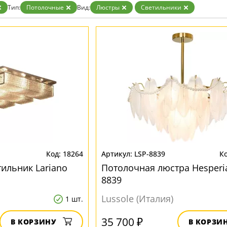
Тип:
Потолочные
Вид:
Люстры
Светильники
18264
LSP-8839
ильник Lariano
Потолочная люстра Hesperia
8839
Lussole (Италия)
1 шт.
35 700 ₽
В КОРЗИНУ
В КОРЗИ