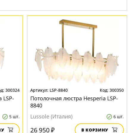
300324
LSP-8840
300350
 LSP-
Потолочная люстра Hesperia LSP-
8840
Lussole (Италия)
5 шт.
6 шт.
26 950 ₽
НУ
В КОРЗИНУ