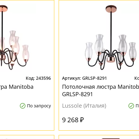
243596
GRLSP-8291
ра Manitoba
Потолочная люстра Manito
GRLSP-8291
Lussole (Италия)
По запросу
П
9 268 ₽