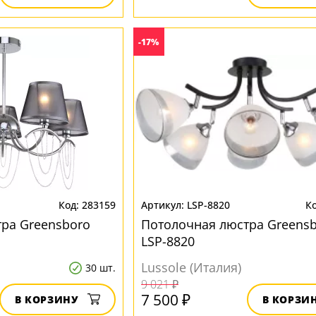
-17%
283159
LSP-8820
ра Greensboro
Потолочная люстра Greens
LSP-8820
Lussole (Италия)
30 шт.
9 021 ₽
7 500 ₽
В КОРЗИНУ
В КОРЗИ