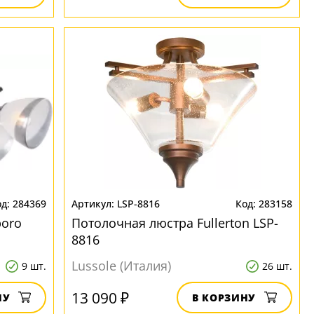
284369
LSP-8816
283158
boro
Потолочная люстра Fullerton LSP-
8816
Lussole (Италия)
9 шт.
26 шт.
13 090 ₽
НУ
В КОРЗИНУ