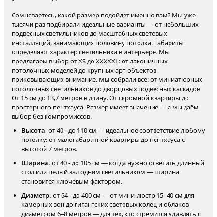
Сомневаетесь, какой размер подойдет именно вам? Мы уже
тысячи раз подбирали идеальные варианты — от небольших
подвесных светильников до масштабных световых
инсталляций, занимающих половину потолка. Габариты
определяют характер светильника в интерьере. Мы
предлагаем выбор от XS до XXXXXL: от лаконичных
потолочных моделей до крупных арт-объектов,
приковывающих внимание. Мы собрали всё: от миниатюрных
потолочных светильников до дворцовых подвесных каскадов.
От 15 см до 13,7 метров в длину. От скромной квартиры до
просторного пентхауса. Размер имеет значение — а мы даём
выбор без компромиссов.
Высота.
от 40 - до 110 см — идеальное соответствие любому
потолку: от малогабаритной квартиры до пентхауса с
высотой 7 метров.
Ширина.
от 40 - до 105 см — когда нужно осветить длинный
стол или целый зал одним светильником — ширина
становится ключевым фактором.
Диаметр.
от 64 - до 400 см — от мини-люстр 15–40 см для
камерных зон до гигантских световых колец и облаков
диаметром 6–8 метров — для тех, кто стремится удивлять с