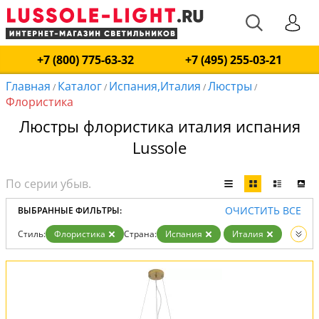
+7 (800) 775-63-32
+7 (495) 255-03-21
Главная
Каталог
Испания,Италия
Люстры
/
/
/
/
Флористика
Люстры флористика италия испания
Lussole
ОЧИСТИТЬ ВСЕ
ВЫБРАННЫЕ ФИЛЬТРЫ:
Стиль:
Флористика
Страна:
Испания
Италия
Вид:
Люстры