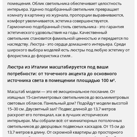
помещения. Облик светильника обеспечивает целостность
интерьера. Удачно подобранный светильник превращает
комнату в картинку из журнала, пропорции выравниваются,
комфорт увеличивается, эстетика совершенствуется.
Гармонично подобранный стиль светильника - это гарантия
эстетического удовольствия на годы. Качественный
светильник становится фамильной ценностью и передается по
наследству. Люстра - это сердце домашнего интерьера. Среди
широкого выбора моделей есть люстры под любую эстетику от
флористика до флористика стиля .
Люстра из Италии масштабируется под ваши
потребности: от точечного акцента до основного
источника света в помещении площадью 100 м².
Масштаб модели — это её эмоциональное послание. От
изящных 15-сантиметровых светильников до восьмиметровых
световых облаков. Панельный дом? Подойдут модели высотой
15–30 см. Двусветный зал? Подвес длиной до 13,7 метров
раскроет его потенциал, как в лучших исторических
интерьерах. Мы собрали всё: от миниатюрных потолочных
светильников до дворцовых подвесных каскадов. От 15 см до
13,7 метров в длину. От скромной квартиры до просторного