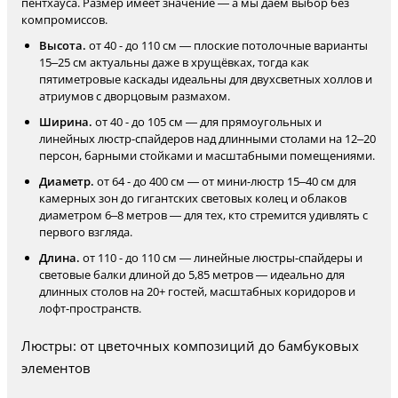
пентхауса. Размер имеет значение — а мы даём выбор без
компромиссов.
Высота.
от 40 - до 110 см — плоские потолочные варианты
15–25 см актуальны даже в хрущёвках, тогда как
пятиметровые каскады идеальны для двухсветных холлов и
атриумов с дворцовым размахом.
Ширина.
от 40 - до 105 см — для прямоугольных и
линейных люстр-спайдеров над длинными столами на 12–20
персон, барными стойками и масштабными помещениями.
Диаметр.
от 64 - до 400 см — от мини-люстр 15–40 см для
камерных зон до гигантских световых колец и облаков
диаметром 6–8 метров — для тех, кто стремится удивлять с
первого взгляда.
Длина.
от 110 - до 110 см — линейные люстры-спайдеры и
световые балки длиной до 5,85 метров — идеально для
длинных столов на 20+ гостей, масштабных коридоров и
лофт-пространств.
Люстры: от цветочных композиций до бамбуковых
элементов