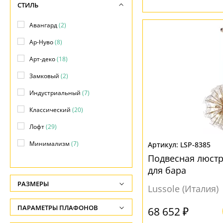
СТИЛЬ
Авангард
(2)
Ар-Нуво
(8)
Арт-деко
(18)
Замковый
(2)
Индустриальный
(7)
Классический
(20)
Лофт
(29)
Минимализм
(7)
LSP-8385
Подвесная люстр
Модерн
(132)
для бара
Ретро
(6)
РАЗМЕРЫ
Lussole (Италия)
Рустик
(1)
Высота, см
ПАРАМЕТРЫ ПЛАФОНОВ
68 652 ₽
Скандинавский
(5)
-