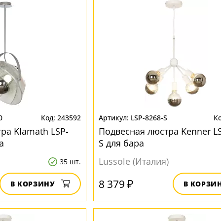
0
243592
LSP-8268-S
ра Klamath LSP-
Подвесная люстра Kenner LS
а
S для бара
Lussole (Италия)
35 шт.
8 379 ₽
В КОРЗИНУ
В КОРЗИ