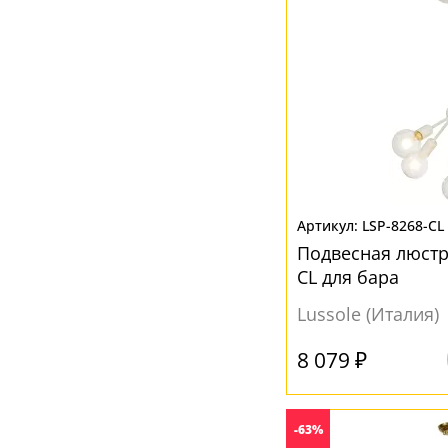
Серый
(4)
Хром
(3)
Черный
(14)
Янтарный
(1)
LSP-8268-CL
Подвесная люстр
CL для бара
Lussole (Италия)
8 079 ₽
-63%