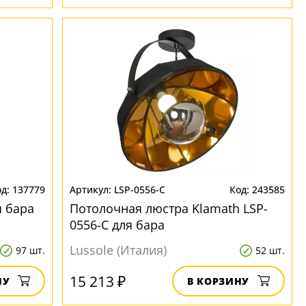
137779
LSP-0556-C
243585
я бара
Потолочная люстра Klamath LSP-
0556-C для бара
Lussole (Италия)
97 шт.
52 шт.
15 213 ₽
НУ
В КОРЗИНУ