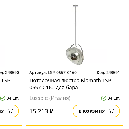
243590
LSP-0557-C160
243591
 LSP-
Потолочная люстра Klamath LSP-
0557-C160 для бара
Lussole (Италия)
34 шт.
34 шт.
15 213 ₽
НУ
В КОРЗИНУ