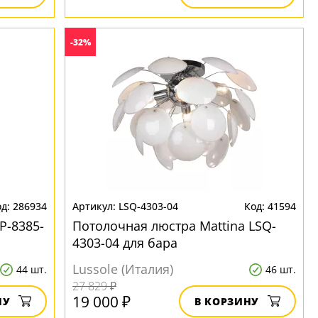
-32%
286934
LSQ-4303-04
41594
P-8385-
Потолочная люстра Mattina LSQ-
4303-04 для бара
Lussole (Италия)
44 шт.
46 шт.
27 829 ₽
19 000 ₽
НУ
В КОРЗИНУ