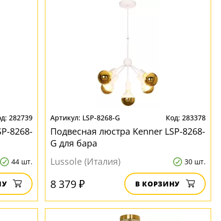
282739
LSP-8268-G
283378
P-8268-
Подвесная люстра Kenner LSP-8268-
G для бара
Lussole (Италия)
44 шт.
30 шт.
8 379 ₽
НУ
В КОРЗИНУ