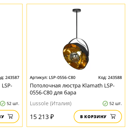
243587
LSP-0556-C80
243588
 LSP-
Потолочная люстра Klamath LSP-
0556-C80 для бара
Lussole (Италия)
52 шт.
52 шт.
15 213 ₽
НУ
В КОРЗИНУ