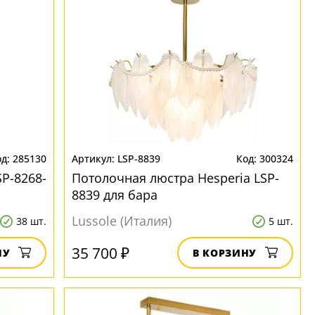
285130
LSP-8839
300324
P-8268-
Потолочная люстра Hesperia LSP-
8839 для бара
Lussole (Италия)
38 шт.
5 шт.
35 700 ₽
НУ
В КОРЗИНУ