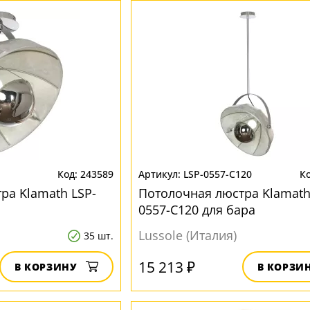
243589
LSP-0557-C120
ра Klamath LSP-
Потолочная люстра Klamath
0557-C120 для бара
Lussole (Италия)
35 шт.
15 213 ₽
В КОРЗИНУ
В КОРЗИ