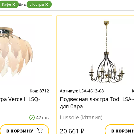
Кафе
Вид:
Люстры
8712
LSA-4613-08
а Vercelli LSQ-
Подвесная люстра Todi LSA-
для бара
Lussole (Италия)
42 шт.
20 661 ₽
В КОРЗИНУ
В КОРЗИ