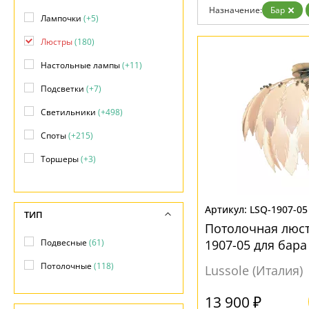
Возврат
Современный
Назначение:
Бар
Отзывы
Лампочки
(+5)
Хай тек
Установка
Люстры
(180)
Дизайнерам
Бренды
Настольные лампы
(+11)
Контакты
Подсветки
(+7)
Светильники
(+498)
Споты
(+215)
Торшеры
(+3)
Точечные светильники
(+15)
Трековые системы
(+15)
LSQ-1907-05
ТИП
Потолочная люстр
Подвесные
(61)
1907-05 для бара
Потолочные
(118)
Lussole (Италия)
13 900 ₽