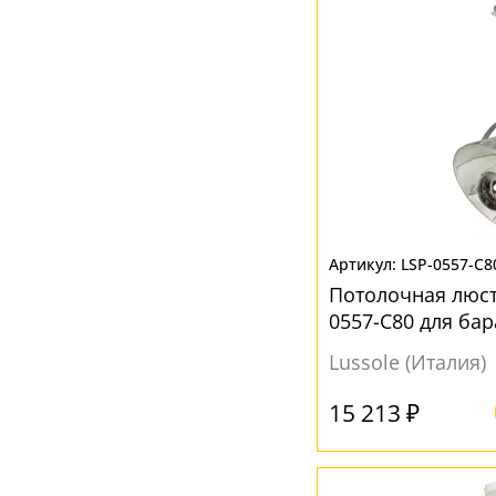
Белый
(88)
Бронза
(4)
Дымчатый
(2)
Желтый
(7)
Коричневый
(3)
Кофейный
(3)
Латунь
(1)
LSP-0557-C8
Матовый
(5)
Потолочная люст
0557-C80 для бар
Медь
(2)
Lussole (Италия)
Мозаика
(1)
Оранжевый
(1)
15 213 ₽
Прозрачный
(53)
Серебро
(1)