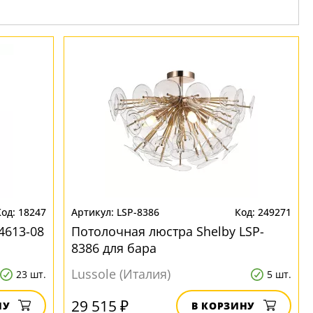
18247
LSP-8386
249271
4613-08
Потолочная люстра Shelby LSP-
8386 для бара
Lussole (Италия)
23 шт.
5 шт.
29 515 ₽
НУ
В КОРЗИНУ