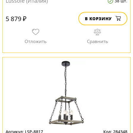
Lussole (Италия)
38 шт.
5 879 ₽
В КОРЗИНУ
LSP-8817
284348