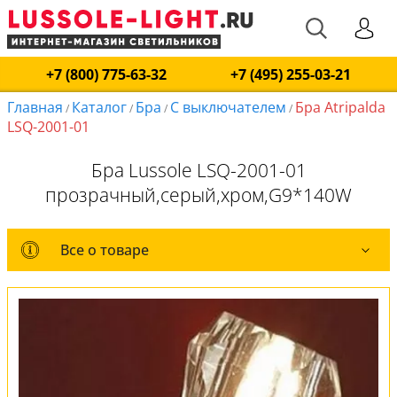
+7 (800) 775-63-32
+7 (495) 255-03-21
Главная
Каталог
Бра
С выключателем
Бра Atripalda
/
/
/
/
LSQ-2001-01
Бра Lussole LSQ-2001-01
прозрачный,серый,хром,G9*140W
Все о товаре
Все о товаре
Комплект лампочек
Вся коллекция