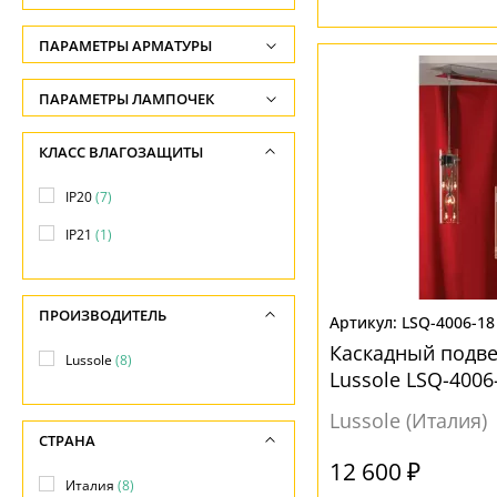
-
ФОРМА ПЛАФОНА
ПАРАМЕТРЫ АРМАТУРЫ
Глубина, см
-
Декоративный
(3)
ЦВЕТ АРМАТУРЫ
ПАРАМЕТРЫ ЛАМПОЧЕК
Ширина, см
Сфера
(1)
Количество ламп
Матовый
(2)
КЛАСС ВЛАГОЗАЩИТЫ
-
Цилиндр
(4)
-
Никель
(3)
Диаметр, см
IP20
(7)
Общая мощность ламп
Серый
(6)
ПОВЕРХНОСТЬ
-
IP21
(1)
-
Хром
(4)
Матовый
(5)
Длина, см
Напряжение
Черный
(1)
-
Прозрачный
(3)
-
ПРОИЗВОДИТЕЛЬ
LSQ-4006-18
МАТЕРИАЛ
Каскадный подве
Lussole
(8)
НАПРАВЛЕНИЕ
Lussole LSQ-4006
Металл
(8)
Вниз
(8)
Lussole (Италия)
СТРАНА
ПОВЕРХНОСТЬ
12 600 ₽
МАТЕРИАЛ
Италия
(8)