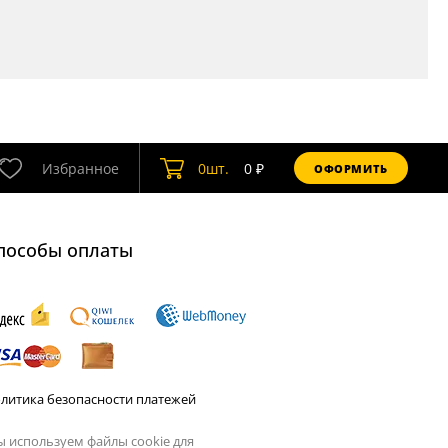
Избранное
0
шт.
0
₽
ОФОРМИТЬ
пособы оплаты
литика безопасности платежей
 используем файлы cookie для