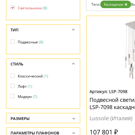
Возврат
Современный
Теги:
Каскадные
Ви
Отзывы
Светильники
(8)
Хай тек
Установка
Дизайнерам
Бренды
ТИП
Контакты
Подвесные
(8)
СТИЛЬ
Классический
(1)
Лофт
(1)
LSP-7098
Модерн
(7)
Подвесной светил
LSP-7098 каскад
Lussole (Италия)
РАЗМЕРЫ
Высота, см
107 801 ₽
ПАРАМЕТРЫ ПЛАФОНОВ