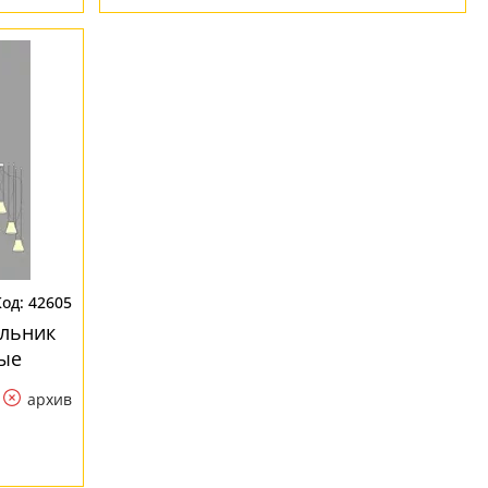
42605
ильник
ные
архив