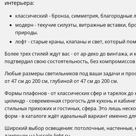
интерьера:
классический - бронза, симметрия, благородные 
модерн - текучие силуэты, витражные вставки, 
природы.
лофт - старые краны, клапаны и свет, который пом
Более трех стилей ждут вас - от ар-деко до винтажа, 
подтвердил свою состоятельность, без компромиссо
Любые размеры светильников под ваши задачи и прост
от 47 см до 200 см, глубиной от 47 см до 200 см.
Формы плафонов - от классических сфер и тарелок д
цилиндр - современная строгость для кухонь и кабине
стильных прихожих и гостиных, сфера. Это лишь неск
форм - в каталоге ждёт идеальный вариант именно дл
Широкий выбор освещения: потолочные, настенные, 
лампочек на lussole-light.ru