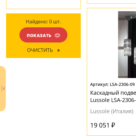
Глянцевый
(7)
Металл
(1)
Матовый
(1)
Стекло
(6)
Найдено:
0
шт.
Хрусталь
(1)
ПОКАЗАТЬ
ЦВЕТ ПЛАФОНОВ
ОЧИСТИТЬ
Бежевый
(2)
Белый
(4)
Бронза
(1)
LSA-2306-09
Матовый
(1)
Каскадный подве
Прозрачный
(3)
Lussole LSA-2306
Черный
(1)
Lussole (Италия)
19 051 ₽