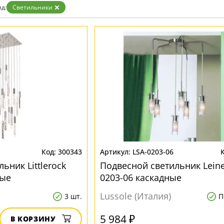
д:
Светильники
300343
LSA-0203-06
ьник Littlerock
Подвесной светильник Leinel
ные
0203-06 каскадные
Lussole (Италия)
3 шт.
П
5 984 ₽
В КОРЗИНУ