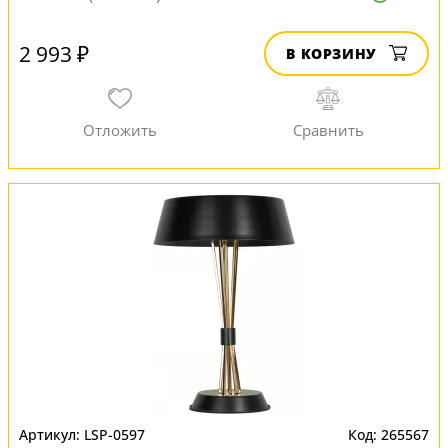
2 993 ₽
В КОРЗИНУ
LSP-0597
265567