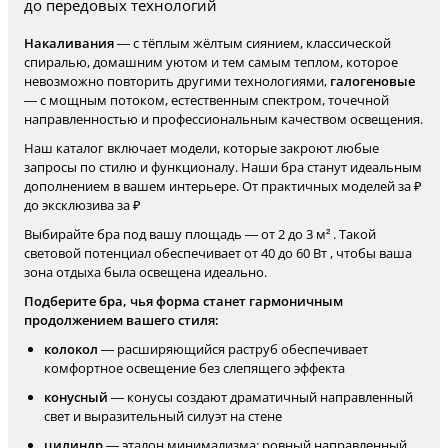
до передовых технологий
Накаливания
— с тёплым жёлтым сиянием, классической
спиралью, домашним уютом и тем самым теплом, которое
невозможно повторить другими технологиями,
галогеновые
— с мощным потоком, естественным спектром, точечной
направленностью и профессиональным качеством освещения.
Наш каталог включает модели, которые закроют любые
запросы по стилю и функционалу. Наши бра станут идеальным
дополнением в вашем интерьере. От практичных моделей за ₽
до эксклюзива за ₽
Выбирайте бра под вашу площадь — от 2 до 3 м² . Такой
световой потенциал обеспечивает от 40 до 60 Вт , чтобы ваша
зона отдыха была освещена идеально.
Подберите бра, чья форма станет гармоничным
продолжением вашего стиля:
колокол
— расширяющийся раструб обеспечивает
комфортное освещение без слепящего эффекта
конусный
— конусы создают драматичный направленный
свет и выразительный силуэт на стене
цилиндр
— эталон минимализма: ровный направленный