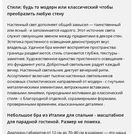
Стили: будь то модерн или классический чтобы
преобразить любую стену
Настенный свет дополняет общий замысел — таинственный
или ясный - и запоминается надолго. Этот источник света
служит связующим звеном между предметами в декоре стен.
Эстетика пристенного освещения демонстрирует вкус
владельца. Удачное бра меняет восприятие пространства:
границы раздвигаются, стиль становится глубже, текстуры -
заметнее. Художественное единство пристенного освещения -
это фундамент уюта. Добротный светильник радует каждый
вечер. Настенный светильник диктует вечерний ритм.
Ассортимент включает тысячи настенных светильников
основных стилистических направлений от модерн - с гнутыми
металлическими элементами, витражными вставками,
плавными линиями, природными мотивами до классический
стиля - с благородной отделкой, соразмерными формами,
проверенными временем, изысканными деталями .
Небольшое бра из Италии для спальни - масштабное
для парадной гостиной. Размер не помеха.
Диапазон габаритов от 12 см до 70–80 см в ширину — это наша