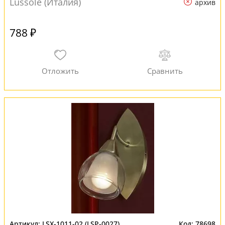
Lussole (Италия)
архив
788 ₽
LSX-1011-02 (LSP-0027)
78698