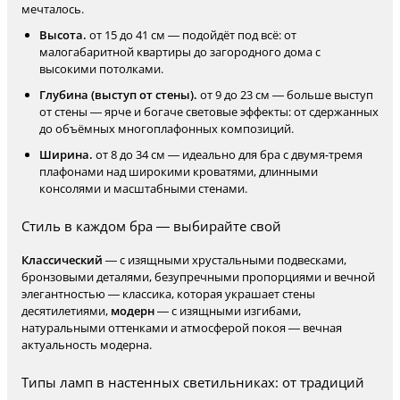
мечталось.
Высота.
от 15 до 41 см — подойдёт под всё: от
малогабаритной квартиры до загородного дома с
высокими потолками.
Глубина (выступ от стены).
от 9 до 23 см — больше выступ
от стены — ярче и богаче световые эффекты: от сдержанных
до объёмных многоплафонных композиций.
Ширина.
от 8 до 34 см — идеально для бра с двумя-тремя
плафонами над широкими кроватями, длинными
консолями и масштабными стенами.
Стиль в каждом бра — выбирайте свой
Классический
— с изящными хрустальными подвесками,
бронзовыми деталями, безупречными пропорциями и вечной
элегантностью — классика, которая украшает стены
десятилетиями,
модерн
— с изящными изгибами,
натуральными оттенками и атмосферой покоя — вечная
актуальность модерна.
Типы ламп в настенных светильниках: от традиций