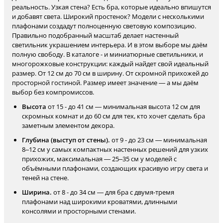
реальность. Узкая стена? Есть бра, которые идеально впишутся
и добавят света. Широкий простенок? Модели с несколькими
плафонами создадут полноценную световую композицию.
Правильно подобранный масштаб делает настенный
светильник украшением интерьера. И в этом выборе мы даём
полную свободу. В каталоге - и миниатюрные светильники, и
многорожковые конструкции: каждый найдет свой идеальный
размер. От 12 см до 70 см в ширину. От скромной прихожей до
просторной гостиной. Размер имеет значение — а мы даём
выбор без компромиссов.
Высота
от 15 - до 41 см — минимальная высота 12 см для
скромных комнат и до 60 см для тех, кто хочет сделать бра
заметным элементом декора.
Глубина (выступ от стены).
от 9 - до 23 см — минимальная
8–12 см у самых компактных настенных решений для узких
прихожих, максимальная — 25–35 см у моделей с
объёмными плафонами, создающих красивую игру света и
теней на стене.
Ширина.
от 8 - до 34 см — для бра с двумя-тремя
плафонами над широкими кроватями, длинными
консолями и просторными стенами.