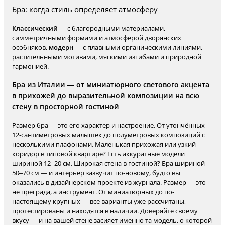
Бра: когда стиль определяет атмосферу
Классический
— с благородными материалами,
симметричными формами и атмосферой дворянских
особняков,
модерн
— с плавными органическими линиями,
растительными мотивами, мягкими изгибами и природной
гармонией.
Бра из Италии — от миниатюрного светового акцента
в прихожей до выразительной композиции на всю
стену в просторной гостиной
Размер бра — это его характер и настроение. От утончённых
12-сантиметровых малышек до полуметровых композиций с
несколькими плафонами. Маленькая прихожая или узкий
коридор в типовой квартире? Есть аккуратные модели
шириной 12–20 см. Широкая стена в гостиной? Бра шириной
50–70 см — и интерьер зазвучит по-новому, будто вы
оказались в дизайнерском проекте из журнала. Размер — это
не преграда, а инструмент. От миниатюрных до по-
настоящему крупных — все варианты уже рассчитаны,
протестированы и находятся в наличии. Доверяйте своему
вкусу — и на вашей стене засияет именно та модель, о которой