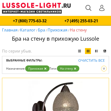
+7 (800) 775-63-32
+7 (495) 255-03-21
Главная
Каталог
Бра
Прихожая
На стену
/
/
/
/
Бра на стену в прихожую Lussole
ОЧИСТИТЬ ВСЕ
ВЫБРАННЫЕ ФИЛЬТРЫ:
Назначение:
Прихожая
Теги:
На стену
Вид:
Бра