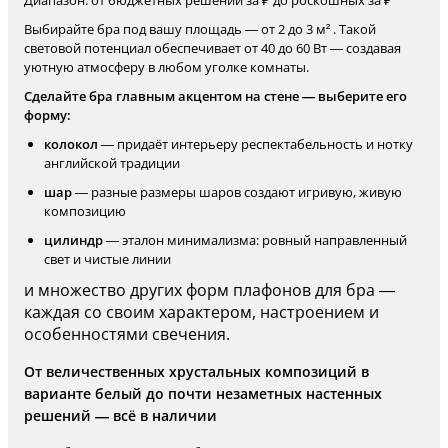
Диапазон: от бюджетных решений за ₽ до роскошных за ₽
Выбирайте бра под вашу площадь — от 2 до 3 м² . Такой
световой потенциал обеспечивает от 40 до 60 Вт — создавая
уютную атмосферу в любом уголке комнаты.
Сделайте бра главным акцентом на стене — выберите его
форму:
колокол
— придаёт интерьеру респектабельность и нотку
английской традиции
шар
— разные размеры шаров создают игривую, живую
композицию
цилиндр
— эталон минимализма: ровный направленный
свет и чистые линии
и множество других форм плафонов для бра —
каждая со своим характером, настроением и
особенностями свечения.
От величественных хрустальных композиций в
варианте белый до почти незаметных настенных
решений — всё в наличии