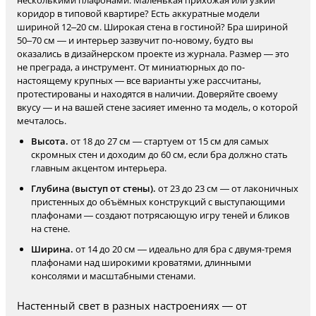
несколькими плафонами. Маленькая прихожая или узкий
коридор в типовой квартире? Есть аккуратные модели
шириной 12–20 см. Широкая стена в гостиной? Бра шириной
50–70 см — и интерьер зазвучит по-новому, будто вы
оказались в дизайнерском проекте из журнала. Размер — это
не преграда, а инструмент. От миниатюрных до по-
настоящему крупных — все варианты уже рассчитаны,
протестированы и находятся в наличии. Доверяйте своему
вкусу — и на вашей стене засияет именно та модель, о которой
мечталось.
Высота.
от 18 до 27 см — стартуем от 15 см для самых
скромных стен и доходим до 60 см, если бра должно стать
главным акцентом интерьера.
Глубина (выступ от стены).
от 23 до 23 см — от лаконичных
пристенных до объёмных конструкций с выступающими
плафонами — создают потрясающую игру теней и бликов
на стене.
Ширина.
от 14 до 20 см — идеально для бра с двумя-тремя
плафонами над широкими кроватями, длинными
консолями и масштабными стенами.
Настенный свет в разных настроениях — от