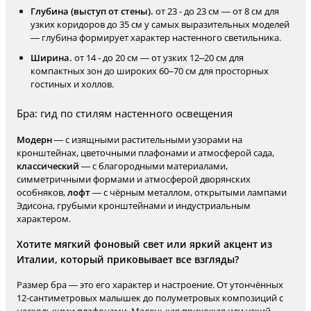
Глубина (выступ от стены).
от 23 - до 23 см — от 8 см для
узких коридоров до 35 см у самых выразительных моделей
— глубина формирует характер настенного светильника.
Ширина.
от 14 - до 20 см — от узких 12–20 см для
компактных зон до широких 60–70 см для просторных
гостиных и холлов.
Бра: гид по стилям настенного освещения
Модерн
— с изящными растительными узорами на
кронштейнах, цветочными плафонами и атмосферой сада,
классический
— с благородными материалами,
симметричными формами и атмосферой дворянских
особняков,
лофт
— с чёрным металлом, открытыми лампами
Эдисона, грубыми кронштейнами и индустриальным
характером.
Хотите мягкий фоновый свет или яркий акцент из
Италии, который приковывает все взгляды?
Размер бра — это его характер и настроение. От утончённых
12-сантиметровых малышек до полуметровых композиций с