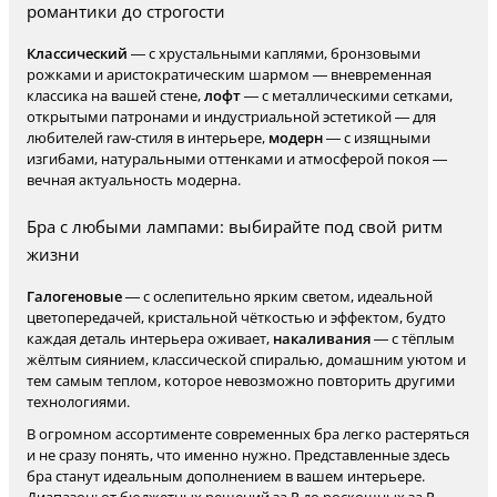
романтики до строгости
Классический
— с хрустальными каплями, бронзовыми
рожками и аристократическим шармом — вневременная
классика на вашей стене,
лофт
— с металлическими сетками,
открытыми патронами и индустриальной эстетикой — для
любителей raw-стиля в интерьере,
модерн
— с изящными
изгибами, натуральными оттенками и атмосферой покоя —
вечная актуальность модерна.
Бра с любыми лампами: выбирайте под свой ритм
жизни
Галогеновые
— с ослепительно ярким светом, идеальной
цветопередачей, кристальной чёткостью и эффектом, будто
каждая деталь интерьера оживает,
накаливания
— с тёплым
жёлтым сиянием, классической спиралью, домашним уютом и
тем самым теплом, которое невозможно повторить другими
технологиями.
В огромном ассортименте современных бра легко растеряться
и не сразу понять, что именно нужно. Представленные здесь
бра станут идеальным дополнением в вашем интерьере.