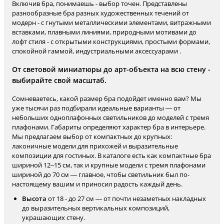
Включив бра, понимаешь - выбор точен. Представлены
разнообразные бра разных художественных течений от
модерн - с гнутыми металлическими элементами, витражными
вставками, плавными линиями, природными мотивами до
лофт стиля - с открытыми конструкциями, простыми формами,
спокойной гаммой, индустриальными аксессуарами .
От световой миниатюры до арт-объекта на всю стену -
выбирайте свой масштаб.
Сомневаетесь, какой размер бра подойдет именно вам? Мы
уже тысячи раз подбирали идеальные варианты — от
небольших одноплафонных светильников до моделей с тремя
плафонами. Габариты определяют характер бра в интерьере.
Мы предлагаем выбор от компактных до крупных:
лаконичные модели для прихожей и выразительные
композиции для гостиных. В каталоге есть как компактные бра
шириной 12–15 см, так и крупные модели с тремя плафонами
шириной до 70 см — главное, чтобы светильник был по-
настоящему вашим и приносил радость каждый день.
Высота
от 18 - до 27 см — от почти незаметных накладных
до выразительных вертикальных композиций,
украшающих стену.