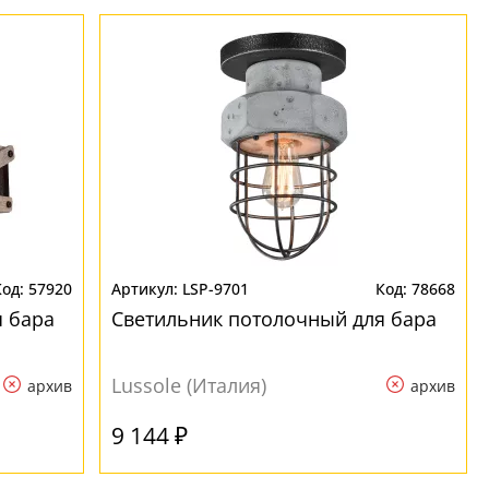
57920
LSP-9701
78668
я бара
Светильник потолочный для бара
Lussole (Италия)
архив
архив
9 144 ₽