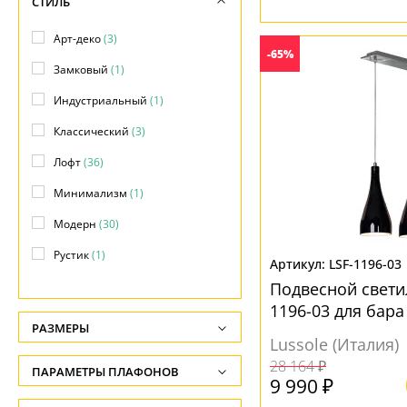
СТИЛЬ
Арт-деко
(3)
-65%
Замковый
(1)
Индустриальный
(1)
Классический
(3)
Лофт
(36)
Минимализм
(1)
Модерн
(30)
Рустик
(1)
LSF-1196-03
Скандинавский
(3)
Подвесной светил
1196-03 для бара
Современный
(3)
РАЗМЕРЫ
Lussole (Италия)
Хай-тек
(2)
Высота, см
28 164 ₽
ПАРАМЕТРЫ ПЛАФОНОВ
-
9 990 ₽