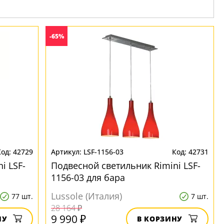
-65%
42729
LSF-1156-03
42731
i LSF-
Подвесной светильник Rimini LSF-
1156-03 для бара
Lussole (Италия)
77 шт.
7 шт.
28 164 ₽
9 990 ₽
НУ
В КОРЗИНУ