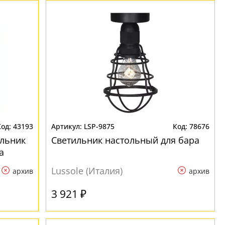
43193
LSP-9875
78676
ильник
Светильник настольный для бара
а
Lussole (Италия)
архив
архив
3 921 ₽