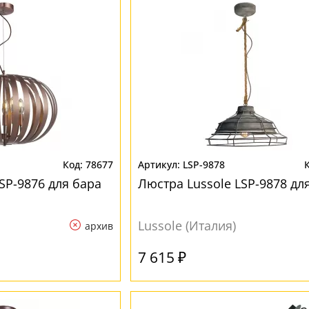
78677
LSP-9878
SP-9876 для бара
Люстра Lussole LSP-9878 дл
Lussole (Италия)
архив
7 615 ₽