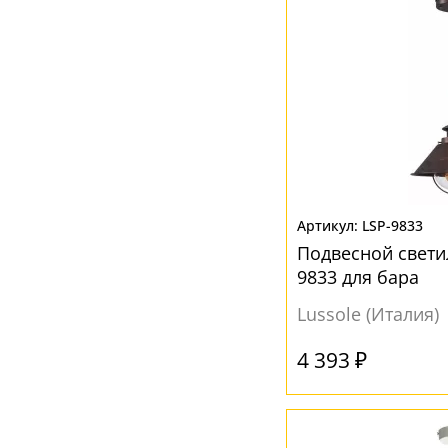
Серебро
(1)
Серый
(11)
Хром
(4)
Черный
(8)
LSP-9833
Подвесной светил
9833 для бара
Lussole (Италия)
4 393 ₽