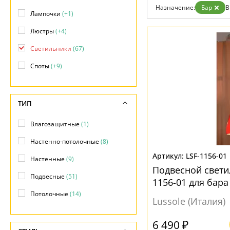
Возврат
Современный
Назначение:
Бар
В
Отзывы
Лампочки
(+1)
Хай тек
Установка
Люстры
(+4)
Дизайнерам
Бренды
Светильники
(67)
Контакты
Споты
(+9)
ТИП
Влагозащитные
(1)
Настенно-потолочные
(8)
LSF-1156-01
Настенные
(9)
Подвесной светил
Подвесные
(51)
1156-01 для бара
Потолочные
(14)
Lussole (Италия)
6 490 ₽