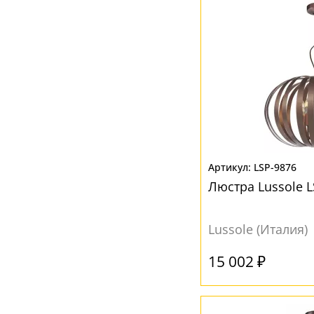
Бронза
(4)
Желтый
(1)
Зеркало
(1)
Золотой
(3)
Коричневый
(10)
Красный
(5)
Медь
(6)
LSP-9876
Металлик
(2)
Люстра Lussole L
Мозаика
(2)
Оранжевый
(1)
Lussole (Италия)
Прозрачный
(11)
15 002 ₽
Разноцветный
(2)
Розовый
(2)