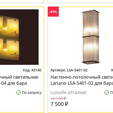
-41%
43140
LSA-5401-02
очный светильник
Настенно-потолочный свет
-04 для бара
Lariano LSA-5401-02 для бар
Lussole (Италия)
По запросу
П
12 769 ₽
7 500 ₽